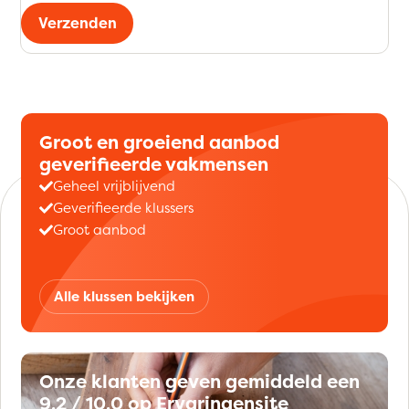
Verzenden
Groot en groeiend aanbod
geverifieerde vakmensen
Geheel vrijblijvend
Geverifieerde klussers
Groot aanbod
Alle klussen bekijken
Onze klanten geven gemiddeld een
9,2 / 10,0 op Ervaringensite