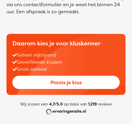
via ons contactformulier en je weet het binnen 24
uur. Een afspraak is zo gemaakt.
Daarom kies je voor kluskenner
Geheel vrijblijvend
Geverifieerde klussers
Groot aanbod
Plaats je klus
Wij scoren een
4,7/5.0
op basis van
1,219
reviews