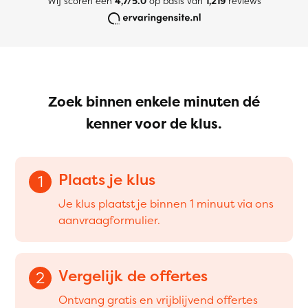
Wij scoren een
4,7/5.0
op basis van
1,219
reviews
Zoek binnen enkele minuten dé
kenner voor de klus.
Plaats je klus
1
Je klus plaatst je binnen 1 minuut via ons
aanvraagformulier.
Vergelijk de offertes
2
Ontvang gratis en vrijblijvend offertes