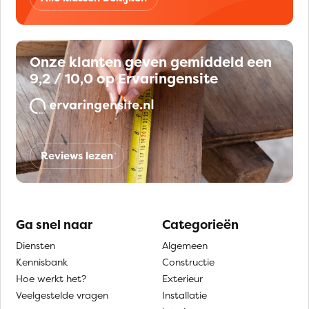
Onze klanten geven gemiddeld een
9,2 / 10,0 op Ervaringensite
Reviews lezen
Ga snel naar
Categorieën
Diensten
Algemeen
Kennisbank
Constructie
Hoe werkt het?
Exterieur
Veelgestelde vragen
Installatie