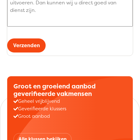
Verzenden
Groot en groeiend aanbod
geverifieerde vakmensen
Geheel vrijblijvend
Geverifieerde klussers
Groot aanbod
Alle klussen bekijken