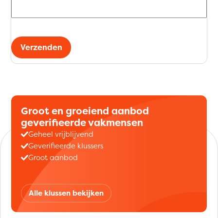
Verzenden
Groot en groeiend aanbod
geverifieerde vakmensen
Geheel vrijblijvend
Geverifieerde klussers
Groot aanbod
Alle klussen bekijken