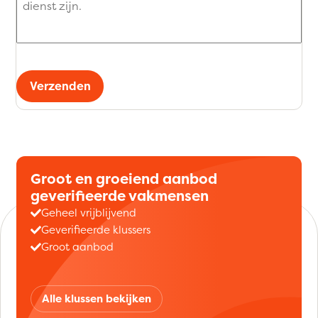
Verzenden
Groot en groeiend aanbod
geverifieerde vakmensen
Geheel vrijblijvend
Geverifieerde klussers
Groot aanbod
Alle klussen bekijken