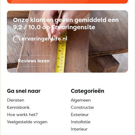
Onze klanten geven gemiddeld een
9,2 / 10,0 op Ervaringensite
Reviews lezen
Ga snel naar
Categorieën
Diensten
Algemeen
Kennisbank
Constructie
Hoe werkt het?
Exterieur
Veelgestelde vragen
Installatie
Interieur