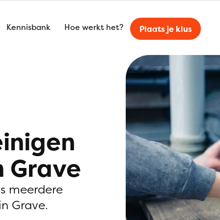
Kennisbank
Hoe werkt het?
Plaats je klus
einigen
n Grave
is meerdere
in Grave.