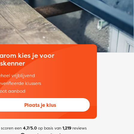
arom kies je voor
uskenner
heel vrijblijvend
verifieerde klussers
oot aanbod
Plaats je klus
 scoren een
4,7/5.0
op basis van
1,219
reviews