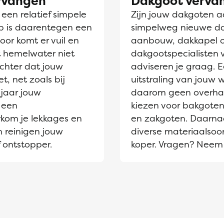
ervangen
Dakgoot verva
en relatief simpele
Zijn jouw dakgoten aa
jp is daarentegen een
simpelweg nieuwe dak
oor komt er vuil en
aanbouw, dakkapel 
et hemelwater niet
dakgootspecialisten 
chter dat jouw
adviseren je graag. 
t, net zoals bij
uitstraling van jouw
jaar jouw
daarom geen overhaas
 een
kiezen voor bakgoten
rkom je lekkages en
en zakgoten. Daarnaa
n reinigen jouw
diverse materiaalsoor
 ontstopper.
koper. Vragen? Neem 