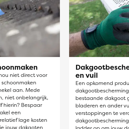
choonmaken
Dakgootbesche
en vuil
nou niet direct voor
en schoonmaken
Een opkomend produc
hekel aan. Mede
dakgootbescherming. D
, niet onbelangrijk,
bestaande dakgoot 
lf hierin? Bespaar
bladeren en ander vu
akel een
verstoppingen te ve
relatief lage kosten
dakgootbescherming 
 je jouw dakgoten
ladder op om jouw d