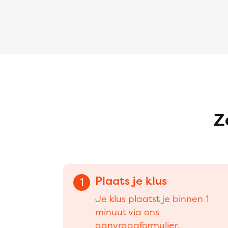
Z
Plaats je klus
1
Je klus plaatst je binnen 1
minuut via ons
aanvraagformulier.