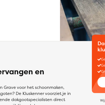
Da
kl
Ge
Ge
ervangen en
Gr
in Grave voor het schoonmaken,
oten? De Kluskenner voorziet je in
ende dakgootspecialisten direct
Wij