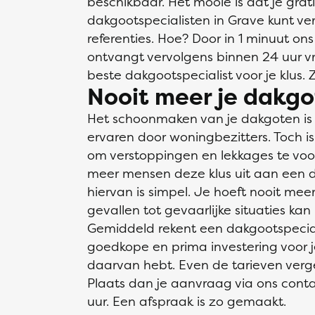
beschikbaar. Het mooie is dat je grati
dakgootspecialisten in Grave kunt verg
referenties. Hoe? Door in 1 minuut ons
ontvangt vervolgens binnen 24 uur vrij
beste dakgootspecialist voor je klus. 
Nooit meer je dakgo
Het schoonmaken van je dakgoten is ee
ervaren door woningbezitters. Toch is h
om verstoppingen en lekkages te vo
meer mensen deze klus uit aan een d
hiervan is simpel. Je hoeft nooit me
gevallen tot gevaarlijke situaties kan 
Gemiddeld rekent een dakgootspecial
goedkope en prima investering voor j
daarvan hebt. Even de tarieven vergel
Plaats dan je aanvraag via ons conta
uur. Een afspraak is zo gemaakt.