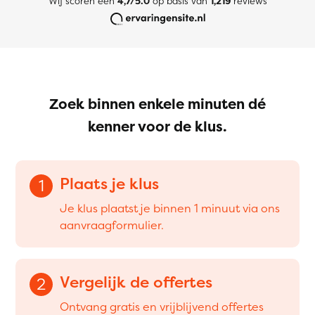
Wij scoren een
4,7/5.0
op basis van
1,219
reviews
Zoek binnen enkele minuten dé
kenner voor de klus.
Plaats je klus
1
Je klus plaatst je binnen 1 minuut via ons
aanvraagformulier.
Vergelijk de offertes
2
Ontvang gratis en vrijblijvend offertes