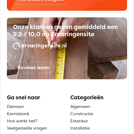
Onze klanten geven gemiddeld een
9,2 / 10,0 op Ervaringensite
Reviews lezen
Ga snel naar
Categorieën
Diensten
Algemeen
Kennisbank
Constructie
Hoe werkt het?
Exterieur
Veelgestelde vragen
Installatie