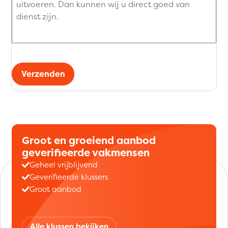
Verzenden
Groot en groeiend aanbod
geverifieerde vakmensen
Geheel vrijblijvend
Geverifieerde klussers
Groot aanbod
Alle klussen bekijken