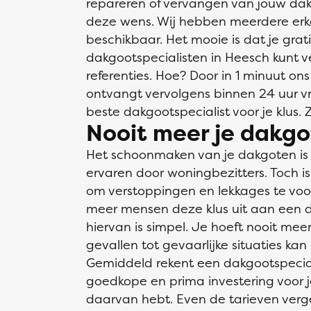
repareren of vervangen van jouw dakg
deze wens. Wij hebben meerdere erk
beschikbaar. Het mooie is dat je grati
dakgootspecialisten in Heesch kunt ver
referenties. Hoe? Door in 1 minuut ons
ontvangt vervolgens binnen 24 uur vrij
beste dakgootspecialist voor je klus. 
Nooit meer je dakgo
Het schoonmaken van je dakgoten is ee
ervaren door woningbezitters. Toch is h
om verstoppingen en lekkages te vo
meer mensen deze klus uit aan een d
hiervan is simpel. Je hoeft nooit me
gevallen tot gevaarlijke situaties kan 
Gemiddeld rekent een dakgootspecial
goedkope en prima investering voor j
daarvan hebt. Even de tarieven vergel