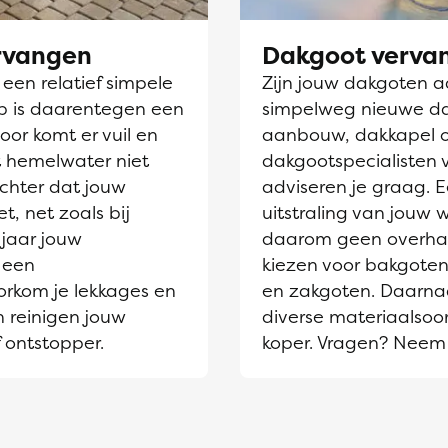
ervangen
Dakgoot verva
en relatief simpele
Zijn jouw dakgoten aa
jp is daarentegen een
simpelweg nieuwe dak
oor komt er vuil en
aanbouw, dakkapel 
et hemelwater niet
dakgootspecialisten 
chter dat jouw
adviseren je graag. 
t, net zoals bij
uitstraling van jouw
jaar jouw
daarom geen overhaas
 een
kiezen voor bakgoten
orkom je lekkages en
en zakgoten. Daarnaa
n reinigen jouw
diverse materiaalsoor
 ontstopper.
koper. Vragen? Neem 