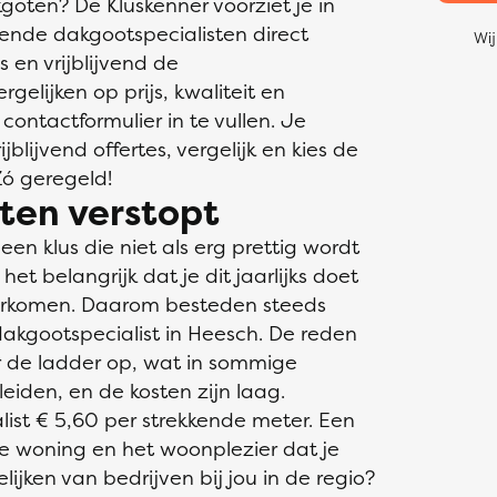
oten? De Kluskenner voorziet je in
ende dakgootspecialisten direct
Wij
s en vrijblijvend de
gelijken op prijs, kwaliteit en
 contactformulier in te vullen. Je
blijvend offertes, vergelijk en kies de
Zó geregeld!
ten verstopt
n klus die niet als erg prettig wordt
et belangrijk dat je dit jaarlijks doet
orkomen. Daarom besteden steeds
akgootspecialist in Heesch. De reden
er de ladder op, wat in sommige
leiden, en de kosten zijn laag.
ist € 5,60 per strekkende meter. Een
e woning en het woonplezier dat je
ijken van bedrijven bij jou in de regio?