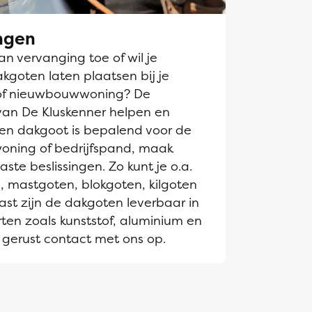
ngen
n vervanging toe of wil je
goten laten plaatsen bij je
of nieuwbouwwoning? De
van De Kluskenner helpen en
Een dakgoot is bepalend voor de
 woning of bedrijfspand, maak
te beslissingen. Zo kunt je o.a.
, mastgoten, blokgoten, kilgoten
st zijn de dakgoten leverbaar in
ten zoals kunststof, aluminium en
gerust contact met ons op.