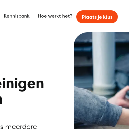
Kennisbank
Hoe werkt het?
Plaats je klus
einigen
n
is meerdere