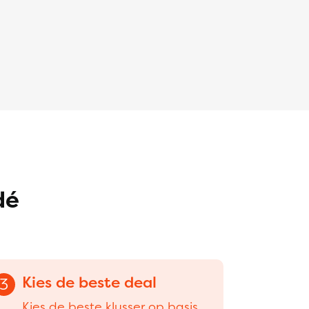
dé
Kies de beste deal
3
Kies de beste klusser op basis