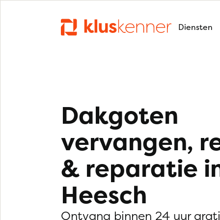
Diensten
Dakgoten
vervangen, r
& reparatie i
Heesch
Ontvang binnen 24 uur grat