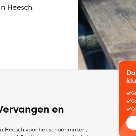
in Heesch.
Da
kl
Ge
Ge
Vervangen en
Gr
 in Heesch voor het schoonmaken,