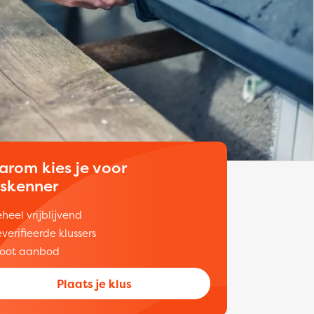
arom kies je voor
uskenner
heel vrijblijvend
verifieerde klussers
oot aanbod
Plaats je klus