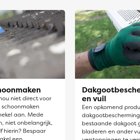
choonmaken
Dakgootbesche
en vuil
nou niet direct voor
en schoonmaken
Een opkomend produc
hekel aan. Mede
dakgootbescherming. D
, niet onbelangrijk,
bestaande dakgoot 
lf hierin? Bespaar
bladeren en ander vu
akel een
verstoppingen te ve