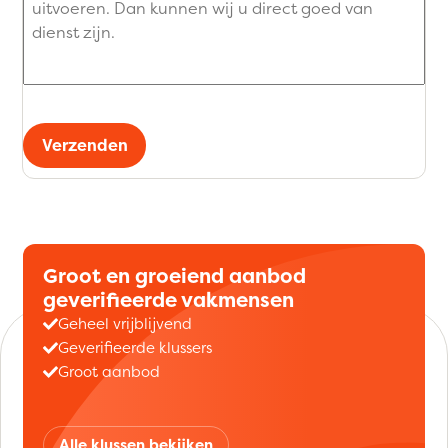
Verzenden
Groot en groeiend aanbod
geverifieerde vakmensen
Geheel vrijblijvend
Geverifieerde klussers
Groot aanbod
Alle klussen bekijken