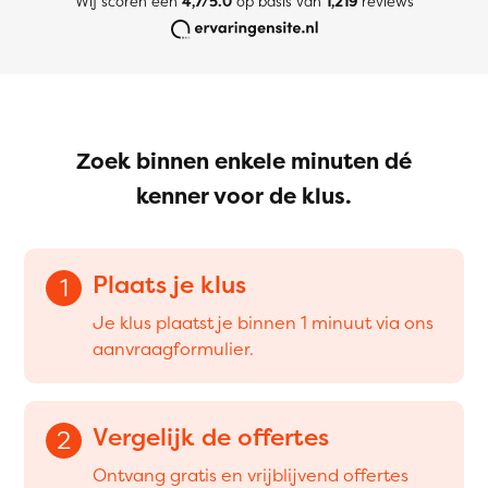
Wij scoren een
4,7/5.0
op basis van
1,219
reviews
Zoek binnen enkele minuten dé
kenner voor de klus.
Plaats je klus
1
Je klus plaatst je binnen 1 minuut via ons
aanvraagformulier.
Vergelijk de offertes
2
Ontvang gratis en vrijblijvend offertes