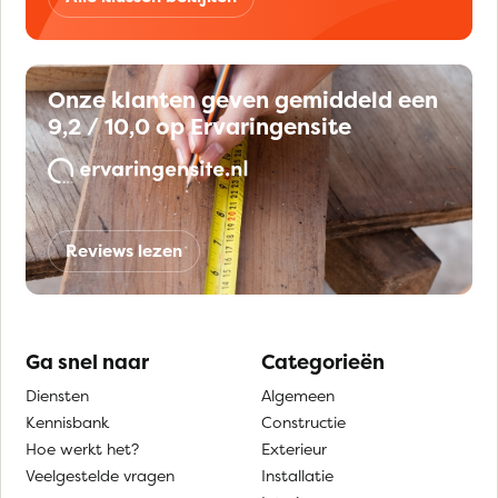
Onze klanten geven gemiddeld een
9,2 / 10,0 op Ervaringensite
Reviews lezen
Ga snel naar
Categorieën
Diensten
Algemeen
Kennisbank
Constructie
Hoe werkt het?
Exterieur
Veelgestelde vragen
Installatie