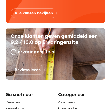
Alle klussen bekijken
Onze klanten geven gemiddeld een
9,2 / 10,0 op Ervaringensite
Reviews lezen
Ga snel naar
Categorieën
Diensten
Algemeen
Kennisbank
Constructie