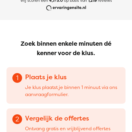
Wij scoren een
4,7/5.0
op basis van
1,219
reviews
Zoek binnen enkele minuten dé
kenner voor de klus.
Plaats je klus
1
Je klus plaatst je binnen 1 minuut via ons
aanvraagformulier.
Vergelijk de offertes
2
Ontvang gratis en vrijblijvend offertes