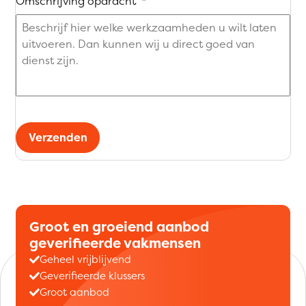
Omschrijving opdracht
*
Verzenden
Groot en groeiend aanbod
geverifieerde vakmensen
Geheel vrijblijvend
Geverifieerde klussers
Groot aanbod