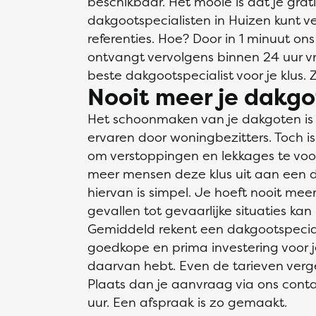
beschikbaar. Het mooie is dat je grati
dakgootspecialisten in Huizen kunt ver
referenties. Hoe? Door in 1 minuut ons
ontvangt vervolgens binnen 24 uur vrij
beste dakgootspecialist voor je klus. 
Nooit meer je dakgo
Het schoonmaken van je dakgoten is ee
ervaren door woningbezitters. Toch is h
om verstoppingen en lekkages te vo
meer mensen deze klus uit aan een d
hiervan is simpel. Je hoeft nooit me
gevallen tot gevaarlijke situaties kan 
Gemiddeld rekent een dakgootspecial
goedkope en prima investering voor j
daarvan hebt. Even de tarieven vergel
Plaats dan je aanvraag via ons conta
uur. Een afspraak is zo gemaakt.