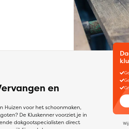
Da
kl
Ge
Ge
Vervangen en
Gr
in Huizen voor het schoonmaken,
oten? De Kluskenner voorziet je in
ende dakgootspecialisten direct
Wij