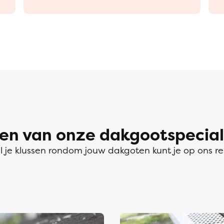
 van onze dakgootspeciali
l je klussen rondom jouw dakgoten kunt je op ons r