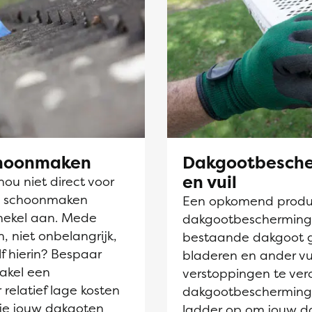
choonmaken
Dakgootbesche
en vuil
nou niet direct voor
en schoonmaken
Een opkomend produc
hekel aan. Mede
dakgootbescherming. D
, niet onbelangrijk,
bestaande dakgoot 
lf hierin? Bespaar
bladeren en ander vu
akel een
verstoppingen te ve
 relatief lage kosten
dakgootbescherming 
 je jouw dakgoten
ladder op om jouw d