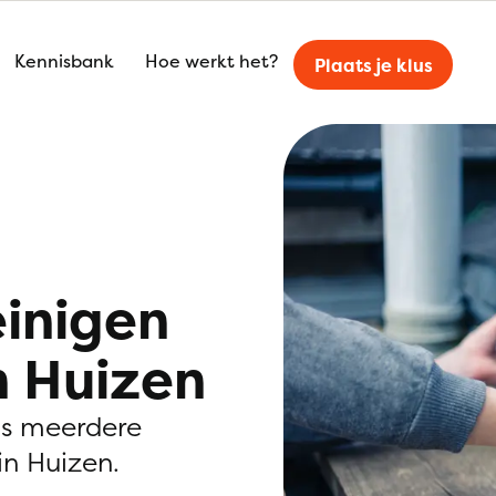
Kennisbank
Hoe werkt het?
Plaats je klus
einigen
n Huizen
is meerdere
n Huizen.