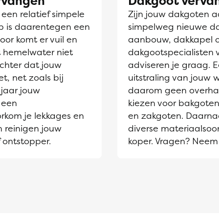
ervangen
Dakgoot verva
en relatief simpele
Zijn jouw dakgoten aa
jp is daarentegen een
simpelweg nieuwe dak
oor komt er vuil en
aanbouw, dakkapel 
et hemelwater niet
dakgootspecialisten 
chter dat jouw
adviseren je graag. 
t, net zoals bij
uitstraling van jouw
jaar jouw
daarom geen overhaas
 een
kiezen voor bakgoten
orkom je lekkages en
en zakgoten. Daarnaa
n reinigen jouw
diverse materiaalsoor
 ontstopper.
koper. Vragen? Neem 