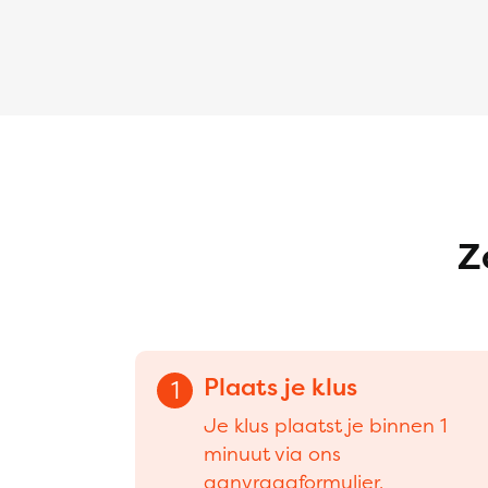
Z
Plaats je klus
1
Je klus plaatst je binnen 1
minuut via ons
aanvraagformulier.