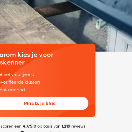
arom kies je voor
uskenner
heel vrijblijvend
verifieerde klussers
oot aanbod
Plaats je klus
 scoren een
4,7/5.0
op basis van
1,219
reviews