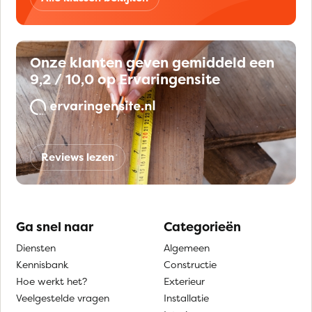
Onze klanten geven gemiddeld een
9,2 / 10,0 op Ervaringensite
Reviews lezen
Ga snel naar
Categorieën
Diensten
Algemeen
Kennisbank
Constructie
Hoe werkt het?
Exterieur
Veelgestelde vragen
Installatie