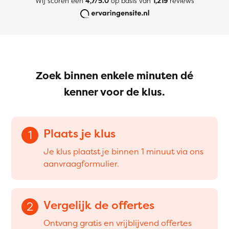
Wij scoren een
4,7/5.0
op basis van
1,219
reviews
Zoek binnen enkele minuten dé
kenner voor de klus.
Plaats je klus
1
Je klus plaatst je binnen 1 minuut via ons
aanvraagformulier.
Vergelijk de offertes
2
Ontvang gratis en vrijblijvend offertes