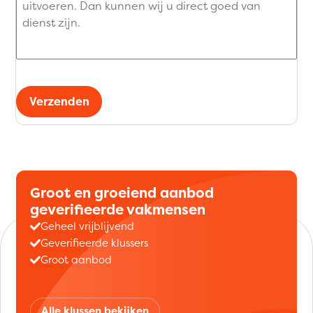
Verzenden
Groot en groeiend aanbod
geverifieerde vakmensen
Geheel vrijblijvend
Geverifieerde klussers
Groot aanbod
Alle klussen bekijken