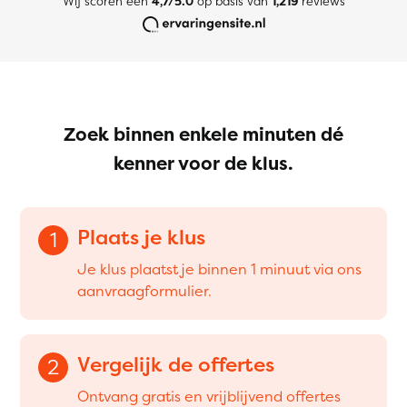
Wij scoren een
4,7/5.0
op basis van
1,219
reviews
Zoek binnen enkele minuten dé
kenner voor de klus.
Plaats je klus
1
Je klus plaatst je binnen 1 minuut via ons
aanvraagformulier.
Vergelijk de offertes
2
Ontvang gratis en vrijblijvend offertes