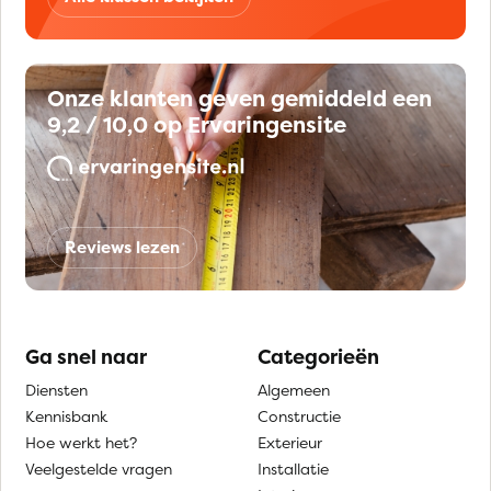
Onze klanten geven gemiddeld een
9,2 / 10,0 op Ervaringensite
Reviews lezen
Ga snel naar
Categorieën
Diensten
Algemeen
Kennisbank
Constructie
Hoe werkt het?
Exterieur
Veelgestelde vragen
Installatie