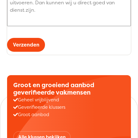
Verzenden
Groot en groeiend aanbod
geverifieerde vakmensen
Geheel vrijblijvend
Geverifieerde klussers
Groot aanbod
Alle klussen bekijken