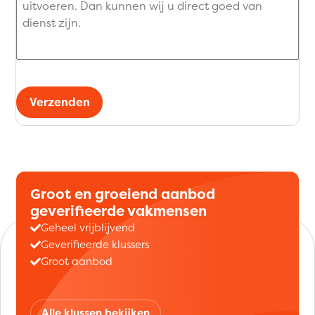
Verzenden
Groot en groeiend aanbod
geverifieerde vakmensen
Geheel vrijblijvend
Geverifieerde klussers
Groot aanbod
Alle klussen bekijken