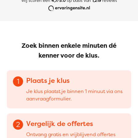
Wij scoren een
4,7/5.0
op basis van
1,219
reviews
Zoek binnen enkele minuten dé
kenner voor de klus.
Plaats je klus
1
Je klus plaatst je binnen 1 minuut via ons
aanvraagformulier.
Vergelijk de offertes
2
Ontvang gratis en vrijblijvend offertes