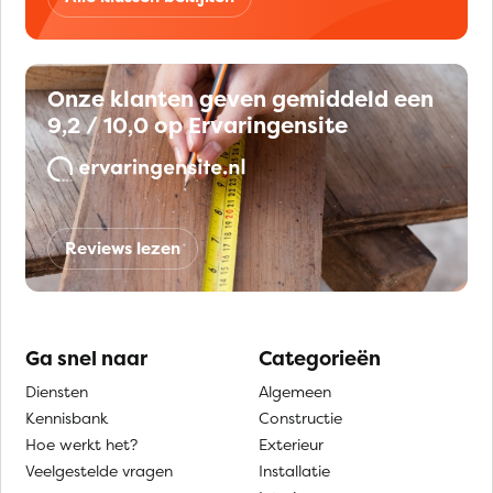
Onze klanten geven gemiddeld een
9,2 / 10,0 op Ervaringensite
Reviews lezen
Ga snel naar
Categorieën
Diensten
Algemeen
Kennisbank
Constructie
Hoe werkt het?
Exterieur
Veelgestelde vragen
Installatie