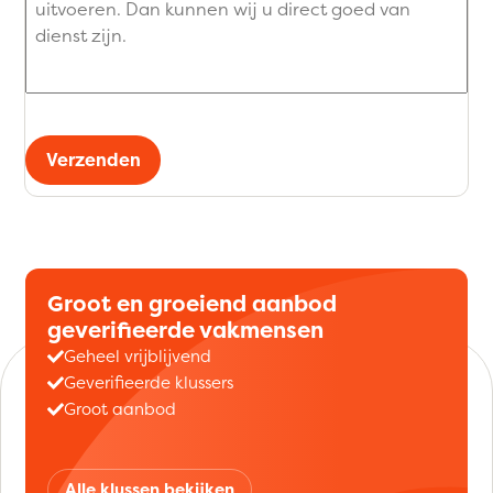
Verzenden
Groot en groeiend aanbod
geverifieerde vakmensen
Geheel vrijblijvend
Geverifieerde klussers
Groot aanbod
Alle klussen bekijken