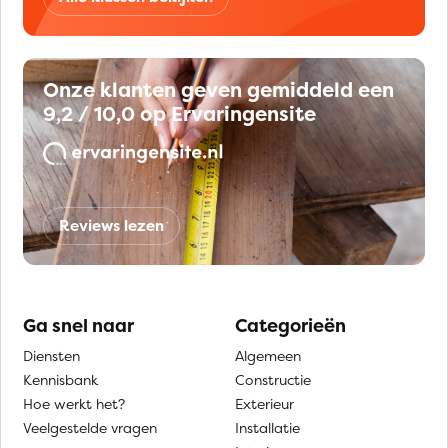
Onze klanten geven gemiddeld een
9,2 / 10,0 op Ervaringensite
Reviews lezen
Ga snel naar
Categorieën
Diensten
Algemeen
Kennisbank
Constructie
Hoe werkt het?
Exterieur
Veelgestelde vragen
Installatie