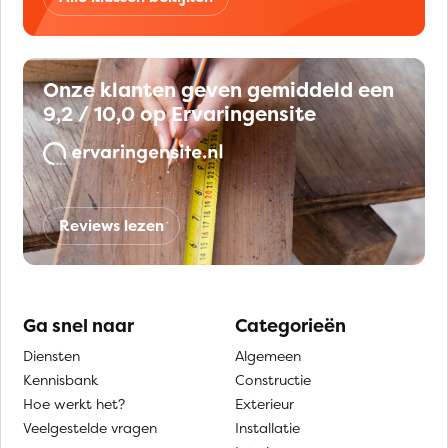
Onze klanten geven gemiddeld een
9,2 / 10,0 op Ervaringensite
Reviews lezen
Ga snel naar
Categorieën
Diensten
Algemeen
Kennisbank
Constructie
Hoe werkt het?
Exterieur
Veelgestelde vragen
Installatie