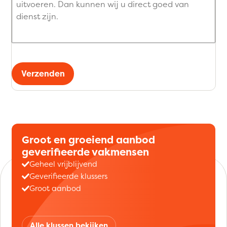
Verzenden
Groot en groeiend aanbod
geverifieerde vakmensen
Geheel vrijblijvend
Geverifieerde klussers
Groot aanbod
Alle klussen bekijken