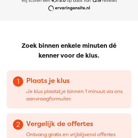
Wij scoren een
4,7/5.0
op basis van
1,219
reviews
Zoek binnen enkele minuten dé
kenner voor de klus.
Plaats je klus
1
Je klus plaatst je binnen 1 minuut via ons
aanvraagformulier.
Vergelijk de offertes
2
Ontvang gratis en vrijblijvend offertes