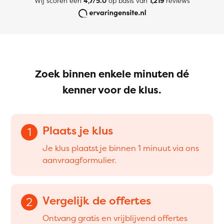
Wij scoren een
4,7/5.0
op basis van
1,219
reviews
Zoek binnen enkele minuten dé
kenner voor de klus.
Plaats je klus
1
Je klus plaatst je binnen 1 minuut via ons
aanvraagformulier.
Vergelijk de offertes
2
Ontvang gratis en vrijblijvend offertes