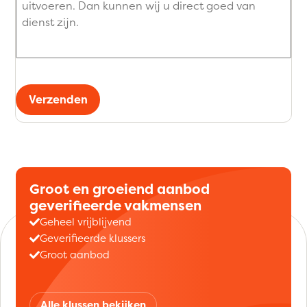
Verzenden
Groot en groeiend aanbod
geverifieerde vakmensen
Geheel vrijblijvend
Geverifieerde klussers
Groot aanbod
Alle klussen bekijken