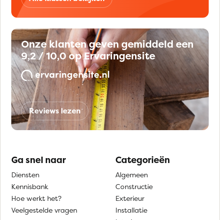
Onze klanten geven gemiddeld een
9,2 / 10,0 op Ervaringensite
Reviews lezen
Ga snel naar
Categorieën
Diensten
Algemeen
Kennisbank
Constructie
Hoe werkt het?
Exterieur
Veelgestelde vragen
Installatie