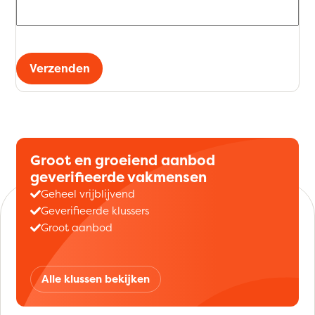
Verzenden
Groot en groeiend aanbod
geverifieerde vakmensen
Geheel vrijblijvend
Geverifieerde klussers
Groot aanbod
Alle klussen bekijken