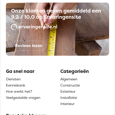
Onze klanten geven gemiddeld een
9,2 / 10,0 op Ervaringensite
Reviews lezen
Ga snel naar
Categorieën
Diensten
Algemeen
Kennisbank
Constructie
Hoe werkt het?
Exterieur
Veelgestelde vragen
Installatie
Interieur