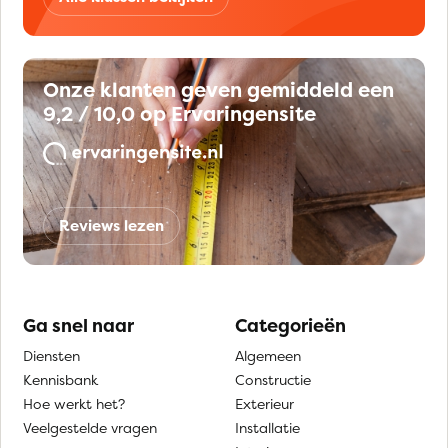
Onze klanten geven gemiddeld een
9,2 / 10,0 op Ervaringensite
Reviews lezen
Ga snel naar
Categorieën
Diensten
Algemeen
Kennisbank
Constructie
Hoe werkt het?
Exterieur
Veelgestelde vragen
Installatie