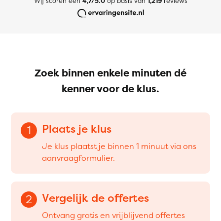
Wij scoren een
4,7/5.0
op basis van
1,219
reviews
Zoek binnen enkele minuten dé
kenner voor de klus.
Plaats je klus
1
Je klus plaatst je binnen 1 minuut via ons
aanvraagformulier.
Vergelijk de offertes
2
Ontvang gratis en vrijblijvend offertes