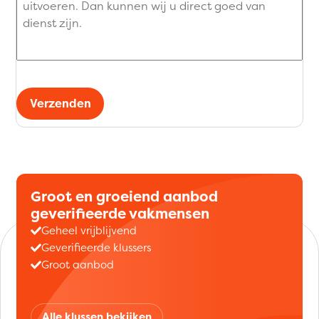
Verzenden
Groot en groeiend aanbod
geverifieerde vakmensen
Geheel vrijblijvend
Geverifieerde klussers
Groot aanbod
Alle klussen bekijken