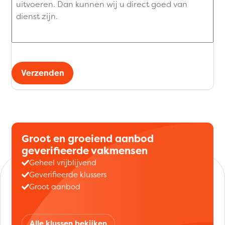
Verzenden
Groot en groeiend aanbod
geverifieerde vakmensen
Geheel vrijblijvend
Geverifieerde klussers
Groot aanbod
Alle klussen bekijken