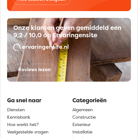
Onze klanten geven gemiddeld een
9,2 / 10,0 op Ervaringensite
Reviews lezen
Ga snel naar
Categorieën
Diensten
Algemeen
Kennisbank
Constructie
Hoe werkt het?
Exterieur
Veelgestelde vragen
Installatie