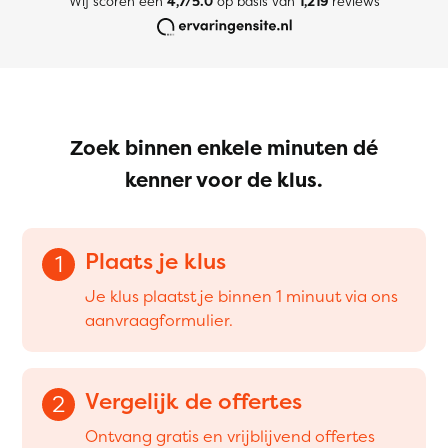
Wij scoren een
4,7/5.0
op basis van
1,219
reviews
Zoek binnen enkele minuten dé
kenner voor de klus.
Plaats je klus
1
Je klus plaatst je binnen 1 minuut via ons
aanvraagformulier.
Vergelijk de offertes
2
Ontvang gratis en vrijblijvend offertes