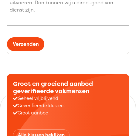
Verzenden
Groot en groeiend aanbod
geverifieerde vakmensen
Geheel vrijblijvend
Geverifieerde klussers
Groot aanbod
Alle klussen bekijken