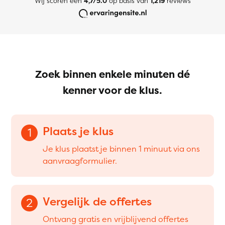
Wij scoren een
4,7/5.0
op basis van
1,219
reviews
Zoek binnen enkele minuten dé
kenner voor de klus.
Plaats je klus
1
Je klus plaatst je binnen 1 minuut via ons
aanvraagformulier.
Vergelijk de offertes
2
Ontvang gratis en vrijblijvend offertes