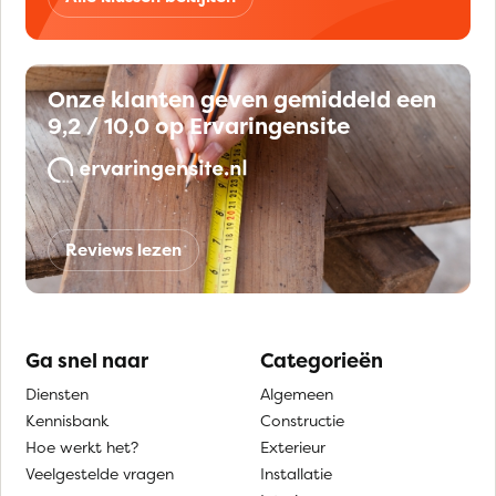
Onze klanten geven gemiddeld een
9,2 / 10,0 op Ervaringensite
Reviews lezen
Ga snel naar
Categorieën
Diensten
Algemeen
Kennisbank
Constructie
Hoe werkt het?
Exterieur
Veelgestelde vragen
Installatie