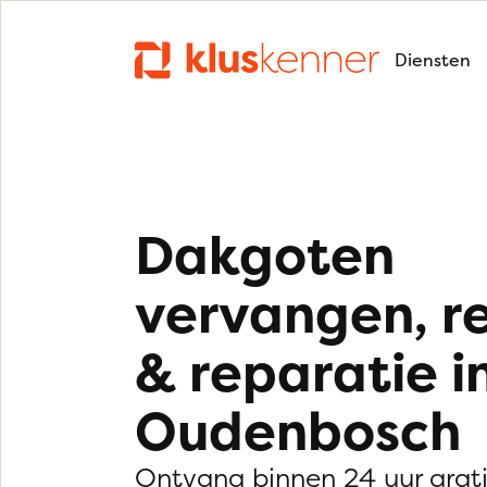
Diensten
Dakgoten
vervangen, r
& reparatie i
Oudenbosch
Ontvang binnen 24 uur grat