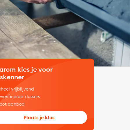
arom kies je voor
uskenner
heel vrijblijvend
verifieerde klussers
oot aanbod
Plaats je klus