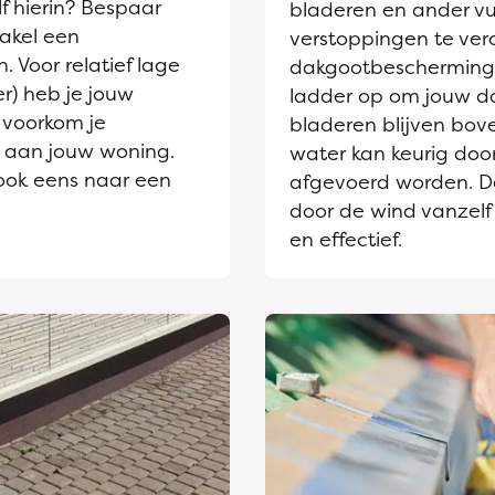
lf hierin? Bespaar
bladeren en ander vu
akel een
verstoppingen te ve
 Voor relatief lage
dakgootbescherming 
r) heb je jouw
ladder op om jouw d
 voorkom je
bladeren blijven bov
e aan jouw woning.
water kan keurig door
ook eens naar een
afgevoerd worden. D
door de wind vanzelf
en effectief.