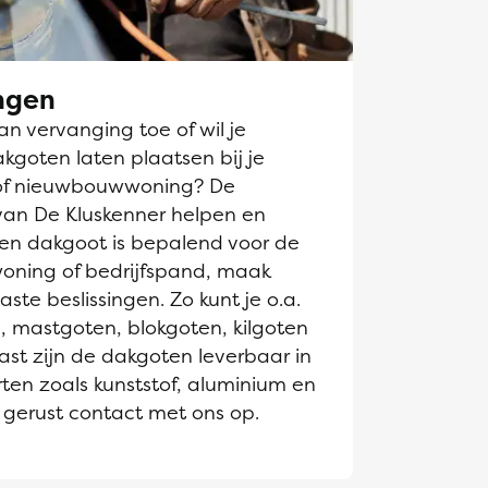
ngen
n vervanging toe of wil je
goten laten plaatsen bij je
of nieuwbouwwoning? De
van De Kluskenner helpen en
Een dakgoot is bepalend voor de
 woning of bedrijfspand, maak
te beslissingen. Zo kunt je o.a.
, mastgoten, blokgoten, kilgoten
st zijn de dakgoten leverbaar in
ten zoals kunststof, aluminium en
gerust contact met ons op.