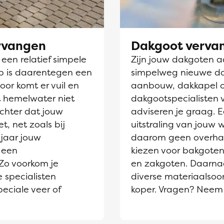
ervangen
Dakgoot verva
en relatief simpele
Zijn jouw dakgoten aa
jp is daarentegen een
simpelweg nieuwe dak
oor komt er vuil en
aanbouw, dakkapel 
et hemelwater niet
dakgootspecialisten 
chter dat jouw
adviseren je graag. 
t, net zoals bij
uitstraling van jouw
jaar jouw
daarom geen overhaas
 een
kiezen voor bakgoten
Zo voorkom je
en zakgoten. Daarnaa
 specialisten
diverse materiaalsoor
eciale veer of
koper. Vragen? Neem 