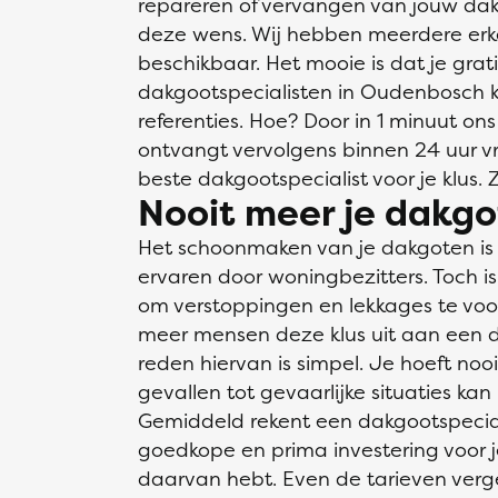
repareren of vervangen van jouw dakg
deze wens. Wij hebben meerdere erk
beschikbaar. Het mooie is dat je grati
dakgootspecialisten in Oudenbosch kun
referenties. Hoe? Door in 1 minuut ons
ontvangt vervolgens binnen 24 uur vrij
beste dakgootspecialist voor je klus. 
Nooit meer je dakgo
Het schoonmaken van je dakgoten is ee
ervaren door woningbezitters. Toch is h
om verstoppingen en lekkages te vo
meer mensen deze klus uit aan een d
reden hiervan is simpel. Je hoeft no
gevallen tot gevaarlijke situaties kan 
Gemiddeld rekent een dakgootspecial
goedkope en prima investering voor j
daarvan hebt. Even de tarieven vergel