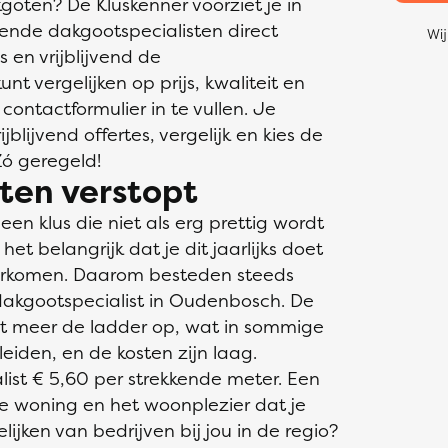
oten? De Kluskenner voorziet je in
ende dakgootspecialisten direct
Wij
s en vrijblijvend de
t vergelijken op prijs, kwaliteit en
 contactformulier in te vullen. Je
blijvend offertes, vergelijk en kies de
Zó geregeld!
ten verstopt
n klus die niet als erg prettig wordt
et belangrijk dat je dit jaarlijks doet
orkomen. Daarom besteden steeds
akgootspecialist in Oudenbosch. De
oit meer de ladder op, wat in sommige
leiden, en de kosten zijn laag.
ist € 5,60 per strekkende meter. Een
e woning en het woonplezier dat je
ijken van bedrijven bij jou in de regio?