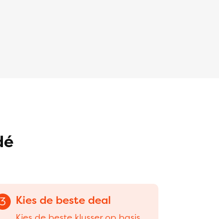
dé
Kies de beste deal
3
Kies de beste klusser op basis