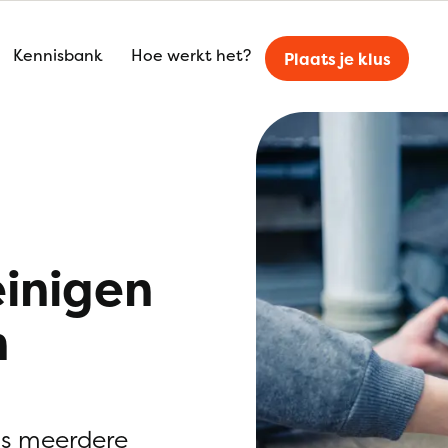
Kennisbank
Hoe werkt het?
Plaats je klus
einigen
n
is meerdere