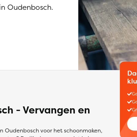
in Oudenbosch.
Da
kl
Ge
Ge
ch - Vervangen en
Gr
 in Oudenbosch voor het schoonmaken,