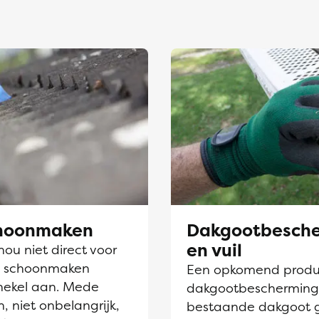
choonmaken
Dakgootbesche
en vuil
nou niet direct voor
en schoonmaken
Een opkomend produc
hekel aan. Mede
dakgootbescherming. D
, niet onbelangrijk,
bestaande dakgoot 