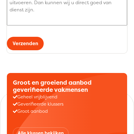
Verzenden
Groot en groeiend aanbod
geverifieerde vakmensen
Geheel vrijblijvend
Geverifieerde klussers
Groot aanbod
Alle klussen bekijken