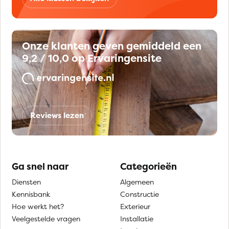
Onze klanten geven gemiddeld een
9,2 / 10,0 op Ervaringensite
Reviews lezen
Ga snel naar
Categorieën
Diensten
Algemeen
Kennisbank
Constructie
Hoe werkt het?
Exterieur
Veelgestelde vragen
Installatie