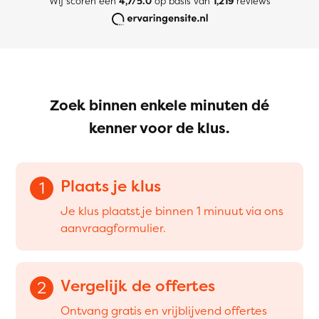
Wij scoren een
4,7/5.0
op basis van
1,219
reviews
Zoek binnen enkele minuten dé
kenner voor de klus.
Plaats je klus
1
Je klus plaatst je binnen 1 minuut via ons
aanvraagformulier.
Vergelijk de offertes
2
Ontvang gratis en vrijblijvend offertes