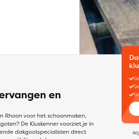
Da
kl
Ge
Ge
ervangen en
Gr
 in Rhoon voor het schoonmaken,
oten? De Kluskenner voorziet je in
ende dakgootspecialisten direct
Wij