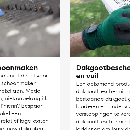
choonmaken
Dakgootbesche
en vuil
nou niet direct voor
en schoonmaken
Een opkomend produc
hekel aan. Mede
dakgootbescherming. D
, niet onbelangrijk,
bestaande dakgoot 
lf hierin? Bespaar
bladeren en ander vu
akel een
verstoppingen te ve
 relatief lage kosten
dakgootbescherming 
 je jouw dakgoten
ladder op om jouw d