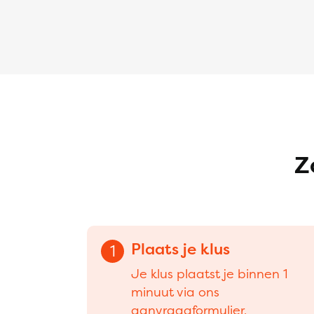
Z
Plaats je klus
1
Je klus plaatst je binnen 1
minuut via ons
aanvraagformulier.