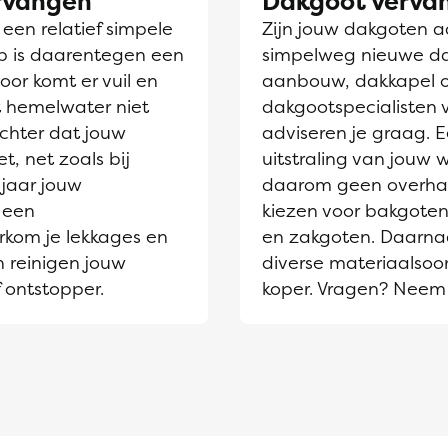
ervangen
Dakgoot verva
en relatief simpele
Zijn jouw dakgoten aa
jp is daarentegen een
simpelweg nieuwe dak
oor komt er vuil en
aanbouw, dakkapel 
et hemelwater niet
dakgootspecialisten 
chter dat jouw
adviseren je graag. 
t, net zoals bij
uitstraling van jouw
jaar jouw
daarom geen overhaas
 een
kiezen voor bakgoten
rkom je lekkages en
en zakgoten. Daarnaa
n reinigen jouw
diverse materiaalsoor
 ontstopper.
koper. Vragen? Neem 