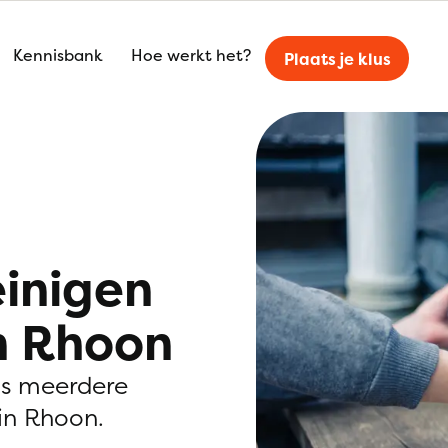
Kennisbank
Hoe werkt het?
Plaats je klus
einigen
n Rhoon
is meerdere
in Rhoon.