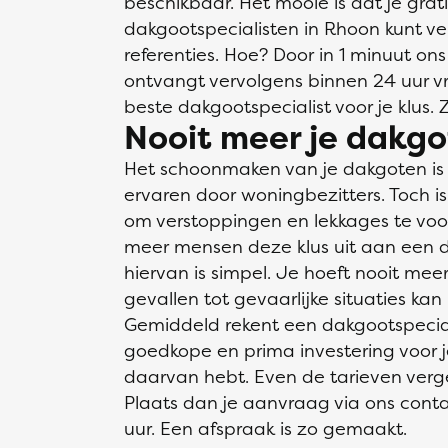
beschikbaar. Het mooie is dat je grati
dakgootspecialisten in Rhoon kunt verg
referenties. Hoe? Door in 1 minuut ons
ontvangt vervolgens binnen 24 uur vrij
beste dakgootspecialist voor je klus. 
Nooit meer je dakgo
Het schoonmaken van je dakgoten is ee
ervaren door woningbezitters. Toch is h
om verstoppingen en lekkages te vo
meer mensen deze klus uit aan een d
hiervan is simpel. Je hoeft nooit me
gevallen tot gevaarlijke situaties kan 
Gemiddeld rekent een dakgootspecial
goedkope en prima investering voor j
daarvan hebt. Even de tarieven vergel
Plaats dan je aanvraag via ons conta
uur. Een afspraak is zo gemaakt.