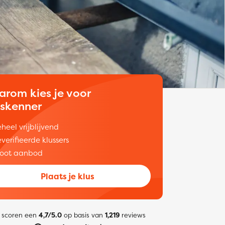
arom kies je voor
uskenner
heel vrijblijvend
verifieerde klussers
oot aanbod
Plaats je klus
 scoren een
4,7/5.0
op basis van
1,219
reviews