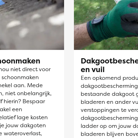
choonmaken
Dakgootbesche
en vuil
nou niet direct voor
en schoonmaken
Een opkomend product
hekel aan. Mede
dakgootbescherming. D
, niet onbelangrijk,
bestaande dakgoot 
lf hierin? Bespaar
bladeren en ander vu
akel een
verstoppingen te ve
elatief lage kosten
dakgootbescherming 
 je jouw dakgoten
ladder op om jouw d
e wateroverlast,
bladeren blijven bov