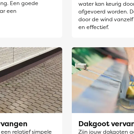
ing. Een goede
water kan keurig door
aar een
afgevoerd worden. D
door de wind vanzelf
en effectief.
ervangen
Dakgoot verva
en relatief simpele
Zijn jouw dakgoten aa