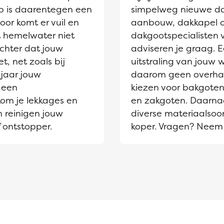
jp is daarentegen een
simpelweg nieuwe dak
oor komt er vuil en
aanbouw, dakkapel 
et hemelwater niet
dakgootspecialisten 
chter dat jouw
adviseren je graag. 
t, net zoals bij
uitstraling van jouw
jaar jouw
daarom geen overhaas
 een
kiezen voor bakgoten
kom je lekkages en
en zakgoten. Daarnaa
n reinigen jouw
diverse materiaalsoor
 ontstopper.
koper. Vragen? Neem 