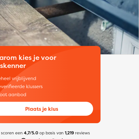
arom kies je voor
uskenner
heel vrijblijvend
verifieerde klussers
oot aanbod
Plaats je klus
 scoren een
4,7/5.0
op basis van
1,219
reviews