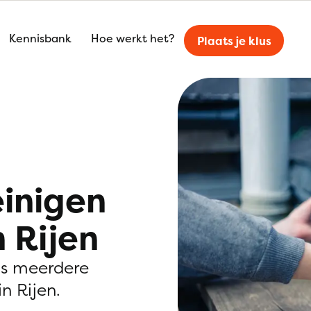
Kennisbank
Hoe werkt het?
Plaats je klus
einigen
n Rijen
is meerdere
n Rijen.