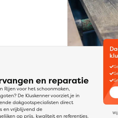
Da
kl
Ge
Ge
rvangen en reparatie
Gr
in Rijen voor het schoonmaken,
oten? De Kluskenner voorziet je in
ende dakgootspecialisten direct
s en vrijblijvend de
Wij
lijken op prijs, kwaliteit en referenties.