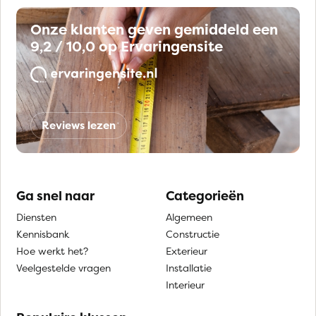
Onze klanten geven gemiddeld een
9,2 / 10,0 op Ervaringensite
Reviews lezen
Ga snel naar
Categorieën
Diensten
Algemeen
Kennisbank
Constructie
Hoe werkt het?
Exterieur
Veelgestelde vragen
Installatie
Interieur