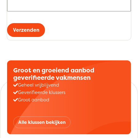
Verzenden
Groot en groeiend aanbod
geverifieerde vakmensen
Geheel vrijblijvend
Geverifieerde klussers
Groot aanbod
Alle klussen bekijken