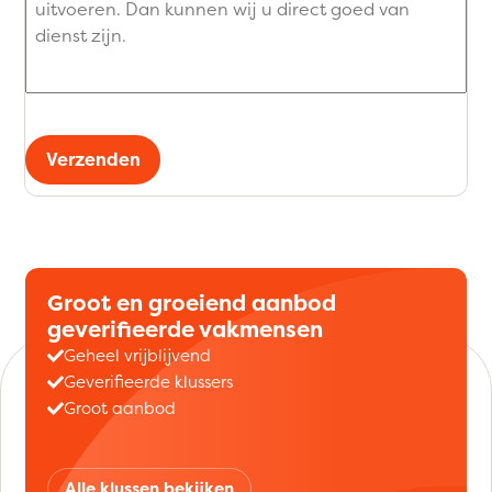
Verzenden
Groot en groeiend aanbod
geverifieerde vakmensen
Geheel vrijblijvend
Geverifieerde klussers
Groot aanbod
Alle klussen bekijken