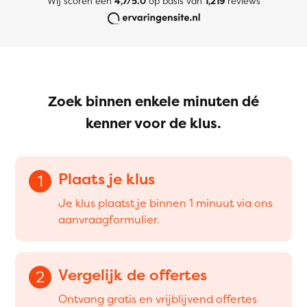
Wij scoren een
4,7/5.0
op basis van
1,219
reviews
Zoek binnen enkele minuten dé
kenner voor de klus.
Plaats je klus
1
Je klus plaatst je binnen 1 minuut via ons
aanvraagformulier.
Vergelijk de offertes
2
Ontvang gratis en vrijblijvend offertes