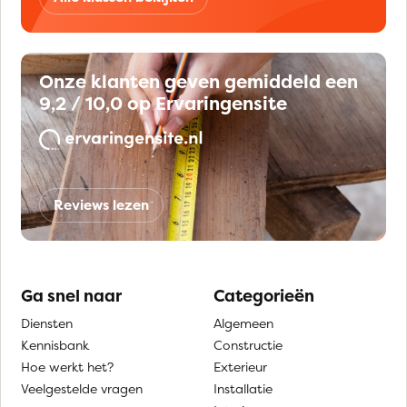
Onze klanten geven gemiddeld een
9,2 / 10,0 op Ervaringensite
Reviews lezen
Ga snel naar
Categorieën
Diensten
Algemeen
Kennisbank
Constructie
Hoe werkt het?
Exterieur
Veelgestelde vragen
Installatie