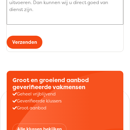
Verzenden
Groot en groeiend aanbod
geverifieerde vakmensen
Geheel vrijblijvend
Geverifieerde klussers
Groot aanbod
Alle klussen bekijken