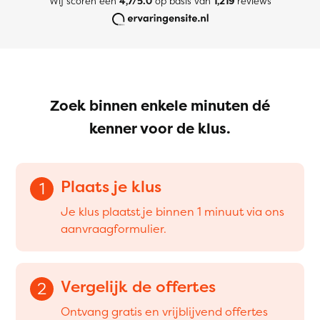
Wij scoren een
4,7/5.0
op basis van
1,219
reviews
Zoek binnen enkele minuten dé
kenner voor de klus.
Plaats je klus
1
Je klus plaatst je binnen 1 minuut via ons
aanvraagformulier.
Vergelijk de offertes
2
Ontvang gratis en vrijblijvend offertes