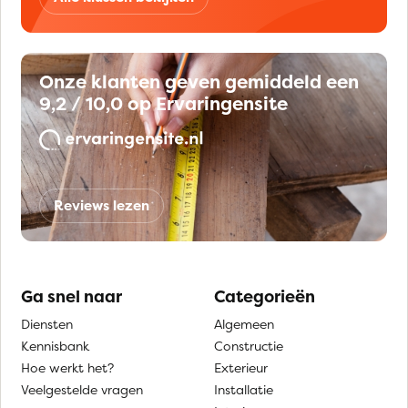
Onze klanten geven gemiddeld een
9,2 / 10,0 op Ervaringensite
Reviews lezen
Ga snel naar
Categorieën
Diensten
Algemeen
Kennisbank
Constructie
Hoe werkt het?
Exterieur
Veelgestelde vragen
Installatie