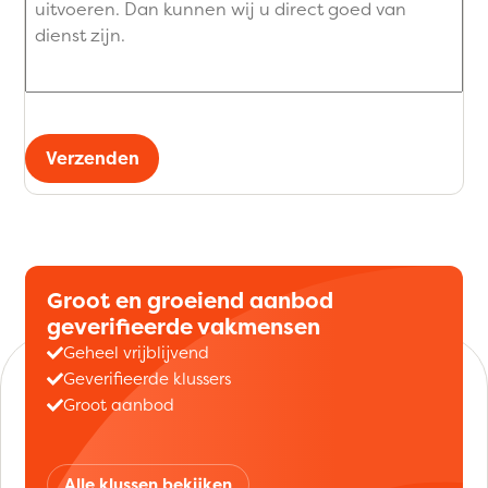
Verzenden
Groot en groeiend aanbod
geverifieerde vakmensen
Geheel vrijblijvend
Geverifieerde klussers
Groot aanbod
Alle klussen bekijken