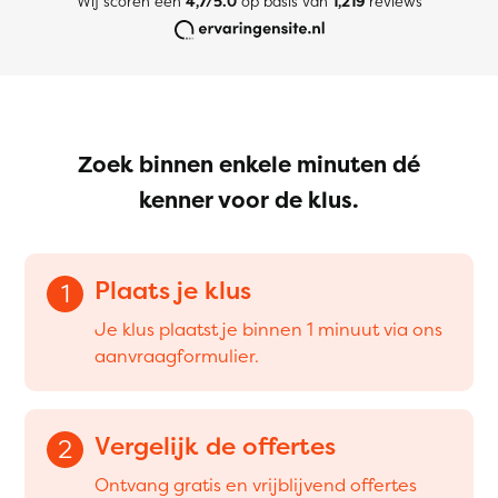
Wij scoren een
4,7/5.0
op basis van
1,219
reviews
Zoek binnen enkele minuten dé
kenner voor de klus.
Plaats je klus
1
Je klus plaatst je binnen 1 minuut via ons
aanvraagformulier.
Vergelijk de offertes
2
Ontvang gratis en vrijblijvend offertes