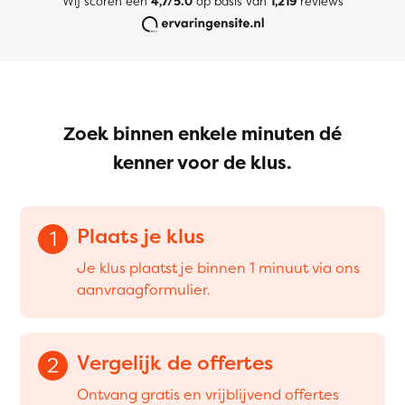
Wij scoren een
4,7/5.0
op basis van
1,219
reviews
Zoek binnen enkele minuten dé
kenner voor de klus.
Plaats je klus
1
Je klus plaatst je binnen 1 minuut via ons
aanvraagformulier.
Vergelijk de offertes
2
Ontvang gratis en vrijblijvend offertes