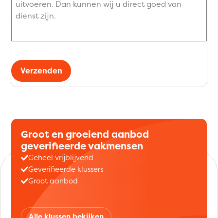
Verzenden
Groot en groeiend aanbod
geverifieerde vakmensen
Geheel vrijblijvend
Geverifieerde klussers
Groot aanbod
Alle klussen bekijken