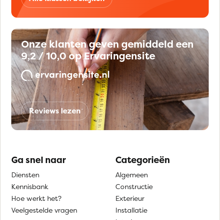
Onze klanten geven gemiddeld een
9,2 / 10,0 op Ervaringensite
Reviews lezen
Ga snel naar
Categorieën
Diensten
Algemeen
Kennisbank
Constructie
Hoe werkt het?
Exterieur
Veelgestelde vragen
Installatie