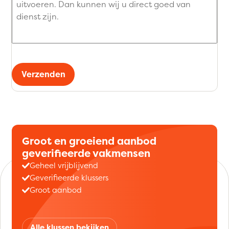
Verzenden
Groot en groeiend aanbod
geverifieerde vakmensen
Geheel vrijblijvend
Geverifieerde klussers
Groot aanbod
Alle klussen bekijken