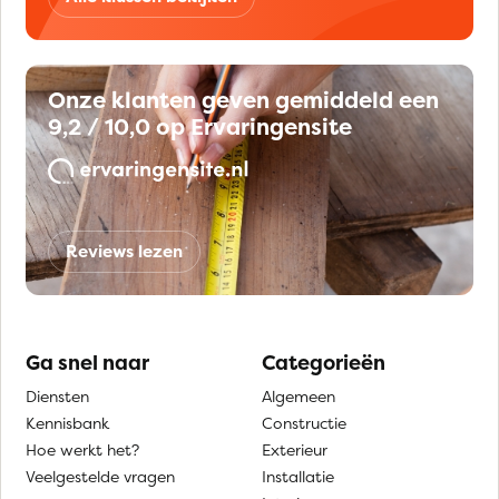
Onze klanten geven gemiddeld een
9,2 / 10,0 op Ervaringensite
Reviews lezen
Ga snel naar
Categorieën
Diensten
Algemeen
Kennisbank
Constructie
Hoe werkt het?
Exterieur
Veelgestelde vragen
Installatie