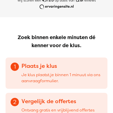
Wij scoren een
4,7/5.0
op basis van
1,219
reviews
Zoek binnen enkele minuten dé
kenner voor de klus.
Plaats je klus
1
Je klus plaatst je binnen 1 minuut via ons
aanvraagformulier.
Vergelijk de offertes
2
Ontvang gratis en vrijblijvend offertes