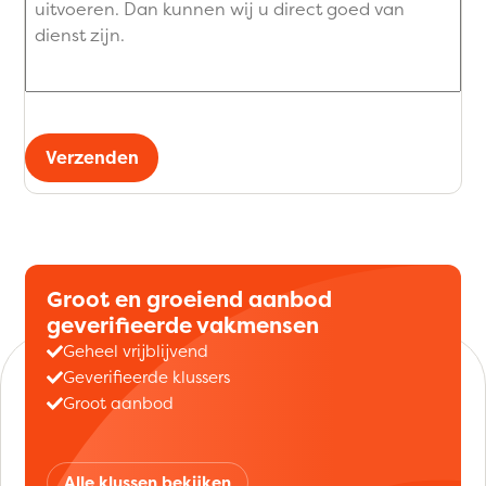
Verzenden
Groot en groeiend aanbod
geverifieerde vakmensen
Geheel vrijblijvend
Geverifieerde klussers
Groot aanbod
Alle klussen bekijken