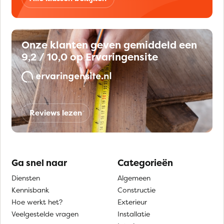
Onze klanten geven gemiddeld een
9,2 / 10,0 op Ervaringensite
Reviews lezen
Ga snel naar
Categorieën
Diensten
Algemeen
Kennisbank
Constructie
Hoe werkt het?
Exterieur
Veelgestelde vragen
Installatie