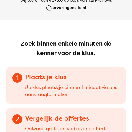
Wij scoren een
4,7/5.0
op basis van
1,219
reviews
Zoek binnen enkele minuten dé
kenner voor de klus.
Plaats je klus
1
Je klus plaatst je binnen 1 minuut via ons
aanvraagformulier.
Vergelijk de offertes
2
Ontvang gratis en vrijblijvend offertes