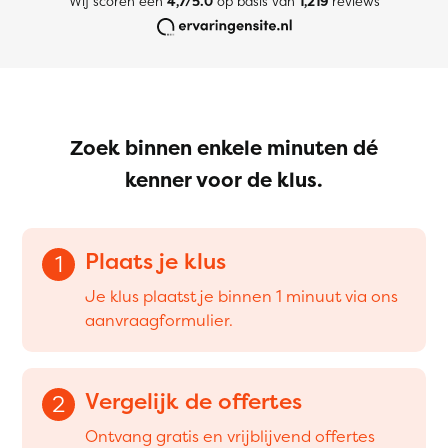
Wij scoren een
4,7/5.0
op basis van
1,219
reviews
Zoek binnen enkele minuten dé
kenner voor de klus.
Plaats je klus
1
Je klus plaatst je binnen 1 minuut via ons
aanvraagformulier.
Vergelijk de offertes
2
Ontvang gratis en vrijblijvend offertes