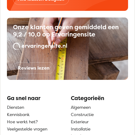
Onze klanten geven gemiddeld een
9,2 / 10,0 op Ervaringensite
Reviews lezen
Ga snel naar
Categorieën
Diensten
Algemeen
Kennisbank
Constructie
Hoe werkt het?
Exterieur
Veelgestelde vragen
Installatie