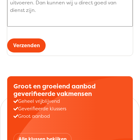
Verzenden
Groot en groeiend aanbod
geverifieerde vakmensen
Geheel vrijblijvend
Geverifieerde klussers
Groot aanbod
Alle klussen bekijken