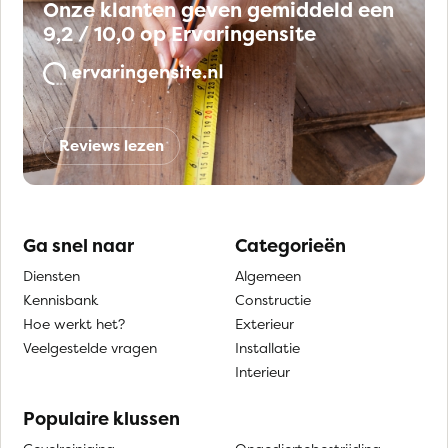
Onze klanten geven gemiddeld een
9,2 / 10,0 op Ervaringensite
Reviews lezen
Ga snel naar
Categorieën
Diensten
Algemeen
Kennisbank
Constructie
Hoe werkt het?
Exterieur
Veelgestelde vragen
Installatie
Interieur
Populaire klussen