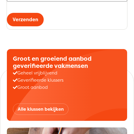
Verzenden
Groot en groeiend aanbod
geverifieerde vakmensen
Geheel vrijblijvend
Geverifieerde klussers
Groot aanbod
Alle klussen bekijken