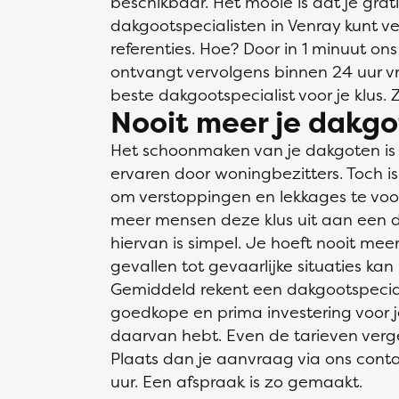
beschikbaar. Het mooie is dat je grati
dakgootspecialisten in Venray kunt ver
referenties. Hoe? Door in 1 minuut ons
ontvangt vervolgens binnen 24 uur vrij
beste dakgootspecialist voor je klus. 
Nooit meer je dakgo
Het schoonmaken van je dakgoten is ee
ervaren door woningbezitters. Toch is h
om verstoppingen en lekkages te vo
meer mensen deze klus uit aan een d
hiervan is simpel. Je hoeft nooit me
gevallen tot gevaarlijke situaties kan 
Gemiddeld rekent een dakgootspecial
goedkope en prima investering voor j
daarvan hebt. Even de tarieven vergel
Plaats dan je aanvraag via ons conta
uur. Een afspraak is zo gemaakt.