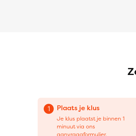
Z
Plaats je klus
1
Je klus plaatst je binnen 1
minuut via ons
aanvraagformulier.