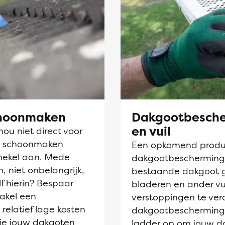
choonmaken
Dakgootbesche
en vuil
nou niet direct voor
en schoonmaken
Een opkomend produc
hekel aan. Mede
dakgootbescherming. D
, niet onbelangrijk,
bestaande dakgoot 
lf hierin? Bespaar
bladeren en ander vu
akel een
verstoppingen te ve
 relatief lage kosten
dakgootbescherming 
 je jouw dakgoten
ladder op om jouw d