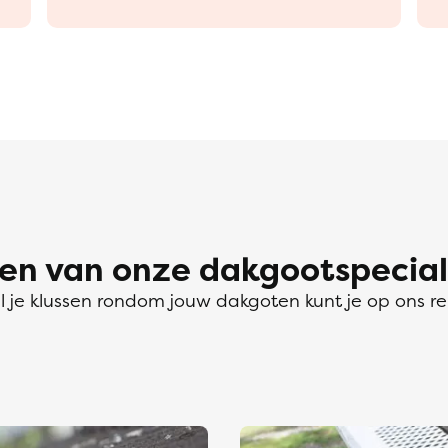
 van onze dakgootspeciali
l je klussen rondom jouw dakgoten kunt je op ons r