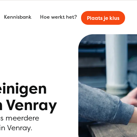
Kennisbank
Hoe werkt het?
Plaats je klus
einigen
n Venray
is meerdere
n Venray.