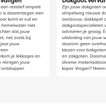
ervangen
Dakgoot verva
en relatief simpele
Zijn jouw dakgoten aa
jp is daarentegen een
simpelweg nieuwe dak
oor komt er vuil en
aanbouw, dakkapel 
et hemelwater niet
dakgootspecialisten 
chter dat jouw
adviseren je graag. 
t, net zoals bij
uitstraling van jouw
jaar jouw
daarom geen overhaas
 een
kiezen voor bakgoten
orkom je lekkages en
en zakgoten. Daarnaa
n reinigen jouw
diverse materiaalsoor
 ontstopper.
koper. Vragen? Neem 