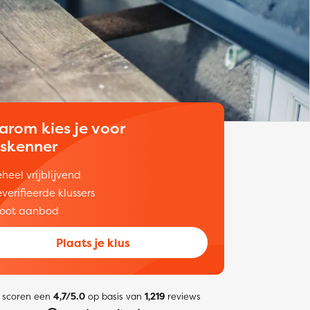
arom kies je voor
uskenner
heel vrijblijvend
verifieerde klussers
oot aanbod
Plaats je klus
 scoren een
4,7/5.0
op basis van
1,219
reviews