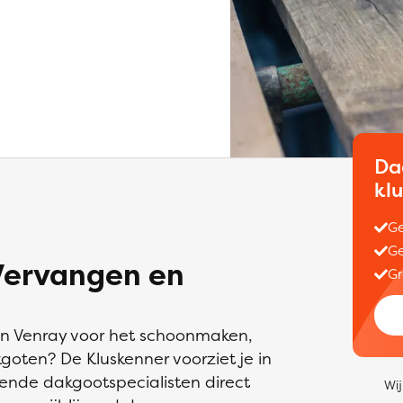
Da
kl
Ge
Ge
Vervangen en
Gr
in Venray voor het schoonmaken,
oten? De Kluskenner voorziet je in
ende dakgootspecialisten direct
Wij