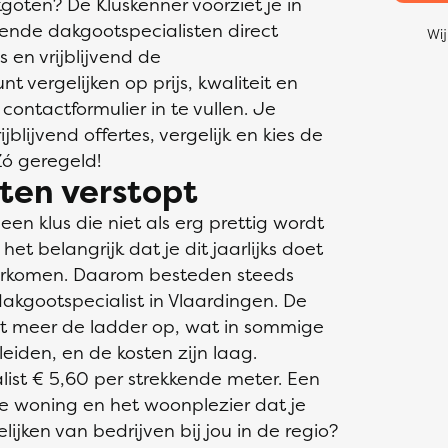
oten? De Kluskenner voorziet je in
ende dakgootspecialisten direct
Wij
s en vrijblijvend de
t vergelijken op prijs, kwaliteit en
 contactformulier in te vullen. Je
blijvend offertes, vergelijk en kies de
Zó geregeld!
ten verstopt
n klus die niet als erg prettig wordt
et belangrijk dat je dit jaarlijks doet
orkomen. Daarom besteden steeds
akgootspecialist in Vlaardingen. De
oit meer de ladder op, wat in sommige
leiden, en de kosten zijn laag.
ist € 5,60 per strekkende meter. Een
e woning en het woonplezier dat je
ijken van bedrijven bij jou in de regio?