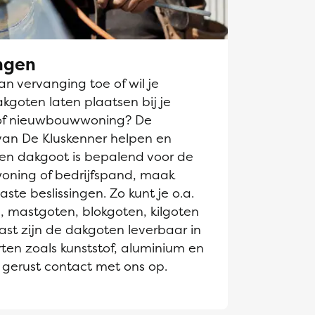
ngen
n vervanging toe of wil je
goten laten plaatsen bij je
of nieuwbouwwoning? De
van De Kluskenner helpen en
Een dakgoot is bepalend voor de
 woning of bedrijfspand, maak
te beslissingen. Zo kunt je o.a.
, mastgoten, blokgoten, kilgoten
st zijn de dakgoten leverbaar in
ten zoals kunststof, aluminium en
gerust contact met ons op.