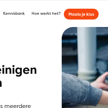
Kennisbank
Hoe werkt het?
Plaats je klus
einigen
n
is meerdere