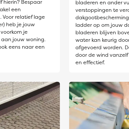
lf hierin? Bespaar
bladeren en ander vu
akel een
verstoppingen te ve
 Voor relatief lage
dakgootbescherming 
r) heb je jouw
ladder op om jouw d
 voorkom je
bladeren blijven bov
e aan jouw woning.
water kan keurig door
ook eens naar een
afgevoerd worden. D
door de wind vanzelf
en effectief.