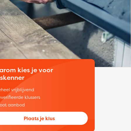
arom kies je voor
uskenner
heel vrijblijvend
verifieerde klussers
oot aanbod
Plaats je klus