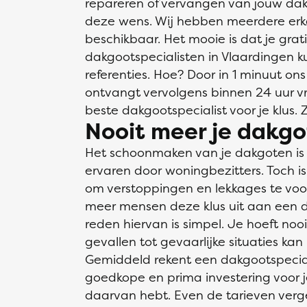
repareren of vervangen van jouw dakg
deze wens. Wij hebben meerdere erk
beschikbaar. Het mooie is dat je grati
dakgootspecialisten in Vlaardingen kun
referenties. Hoe? Door in 1 minuut ons
ontvangt vervolgens binnen 24 uur vrij
beste dakgootspecialist voor je klus. 
Nooit meer je dakgo
Het schoonmaken van je dakgoten is ee
ervaren door woningbezitters. Toch is h
om verstoppingen en lekkages te vo
meer mensen deze klus uit aan een d
reden hiervan is simpel. Je hoeft no
gevallen tot gevaarlijke situaties kan 
Gemiddeld rekent een dakgootspecial
goedkope en prima investering voor j
daarvan hebt. Even de tarieven vergel