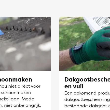
choonmaken
Dakgootbesche
en vuil
nou niet direct voor
en schoonmaken
Een opkomend produc
hekel aan. Mede
dakgootbescherming. D
, niet onbelangrijk,
bestaande dakgoot 