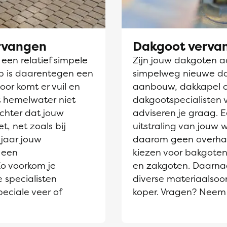
ervangen
Dakgoot verva
en relatief simpele
Zijn jouw dakgoten aa
jp is daarentegen een
simpelweg nieuwe dak
oor komt er vuil en
aanbouw, dakkapel 
et hemelwater niet
dakgootspecialisten 
chter dat jouw
adviseren je graag. 
t, net zoals bij
uitstraling van jouw
jaar jouw
daarom geen overhaas
 een
kiezen voor bakgoten
Zo voorkom je
en zakgoten. Daarnaa
 specialisten
diverse materiaalsoor
eciale veer of
koper. Vragen? Neem 