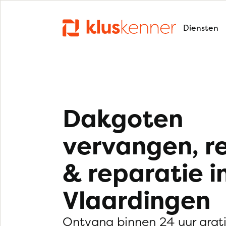
Diensten
Dakgoten
vervangen, r
& reparatie i
Vlaardingen
Ontvang binnen 24 uur grat