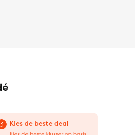
dé
Kies de beste deal
3
Kies de beste klusser op basis