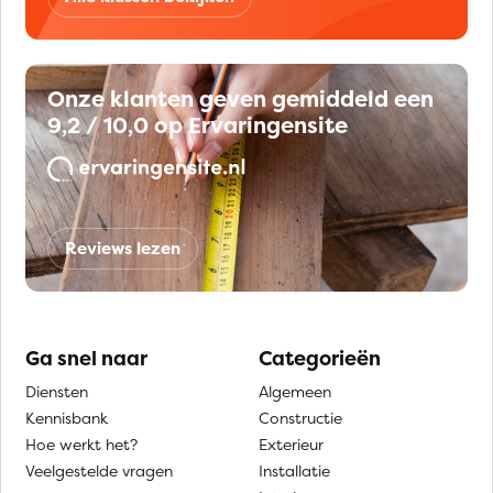
Onze klanten geven gemiddeld een
9,2 / 10,0 op Ervaringensite
Reviews lezen
Ga snel naar
Categorieën
Diensten
Algemeen
Kennisbank
Constructie
Hoe werkt het?
Exterieur
Veelgestelde vragen
Installatie