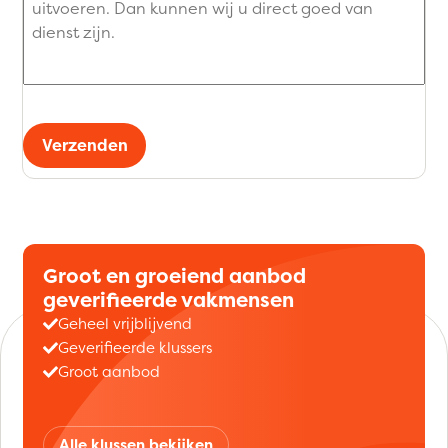
Verzenden
Groot en groeiend aanbod
geverifieerde vakmensen
Geheel vrijblijvend
Geverifieerde klussers
Groot aanbod
Alle klussen bekijken