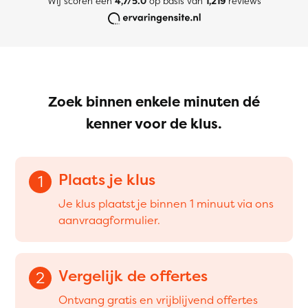
Wij scoren een
4,7/5.0
op basis van
1,219
reviews
Zoek binnen enkele minuten dé
kenner voor de klus.
Plaats je klus
1
Je klus plaatst je binnen 1 minuut via ons
aanvraagformulier.
Vergelijk de offertes
2
Ontvang gratis en vrijblijvend offertes