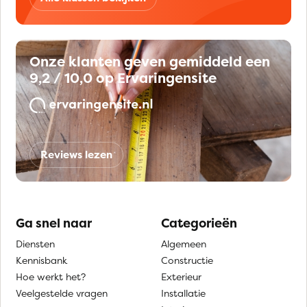
Onze klanten geven gemiddeld een
9,2 / 10,0 op Ervaringensite
Reviews lezen
Ga snel naar
Categorieën
Diensten
Algemeen
Kennisbank
Constructie
Hoe werkt het?
Exterieur
Veelgestelde vragen
Installatie