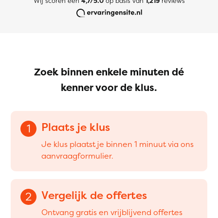
Wij scoren een
4,7/5.0
op basis van
1,219
reviews
Zoek binnen enkele minuten dé
kenner voor de klus.
Plaats je klus
1
Je klus plaatst je binnen 1 minuut via ons
aanvraagformulier.
Vergelijk de offertes
2
Ontvang gratis en vrijblijvend offertes