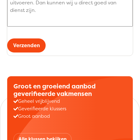
Verzenden
Groot en groeiend aanbod
geverifieerde vakmensen
Geheel vrijblijvend
Geverifieerde klussers
Groot aanbod
Alle klussen bekijken