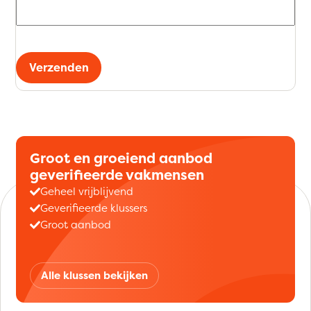
Verzenden
Groot en groeiend aanbod
geverifieerde vakmensen
Geheel vrijblijvend
Geverifieerde klussers
Groot aanbod
Alle klussen bekijken