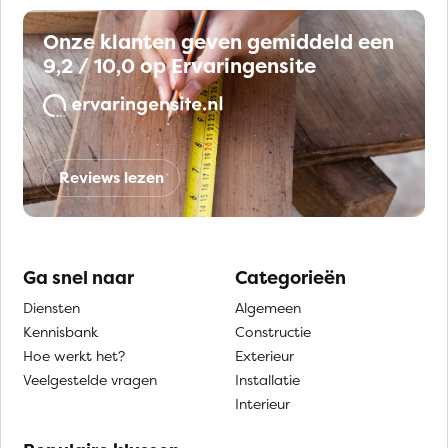
Onze klanten geven gemiddeld een
9,2 / 10,0 op Ervaringensite
Reviews lezen
Ga snel naar
Categorieën
Diensten
Algemeen
Kennisbank
Constructie
Hoe werkt het?
Exterieur
Veelgestelde vragen
Installatie
Interieur