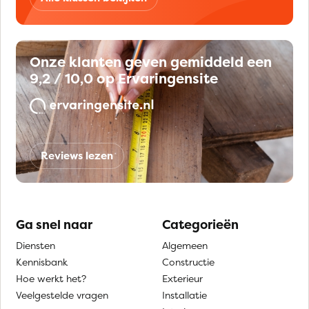
Onze klanten geven gemiddeld een
9,2 / 10,0 op Ervaringensite
Reviews lezen
Ga snel naar
Categorieën
Diensten
Algemeen
Kennisbank
Constructie
Hoe werkt het?
Exterieur
Veelgestelde vragen
Installatie