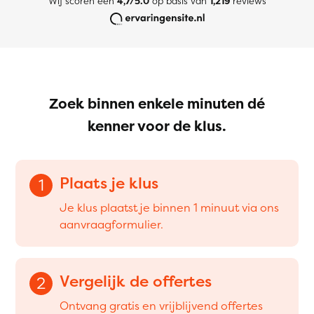
Wij scoren een
4,7/5.0
op basis van
1,219
reviews
Zoek binnen enkele minuten dé
kenner voor de klus.
Plaats je klus
1
Je klus plaatst je binnen 1 minuut via ons
aanvraagformulier.
Vergelijk de offertes
2
Ontvang gratis en vrijblijvend offertes