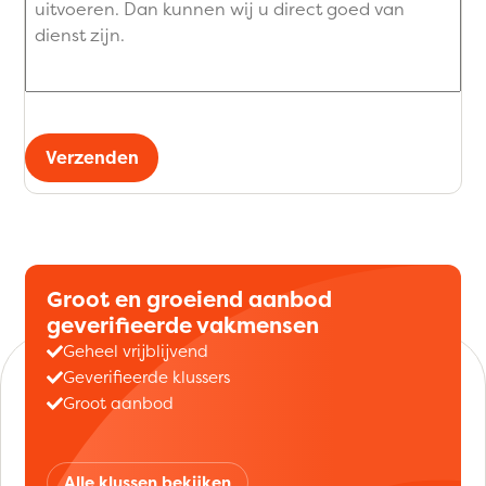
Verzenden
Groot en groeiend aanbod
geverifieerde vakmensen
Geheel vrijblijvend
Geverifieerde klussers
Groot aanbod
Alle klussen bekijken