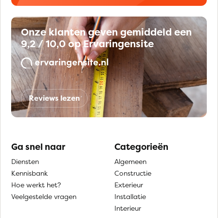
Onze klanten geven gemiddeld een
9,2 / 10,0 op Ervaringensite
Reviews lezen
Ga snel naar
Categorieën
Diensten
Algemeen
Kennisbank
Constructie
Hoe werkt het?
Exterieur
Veelgestelde vragen
Installatie
Interieur