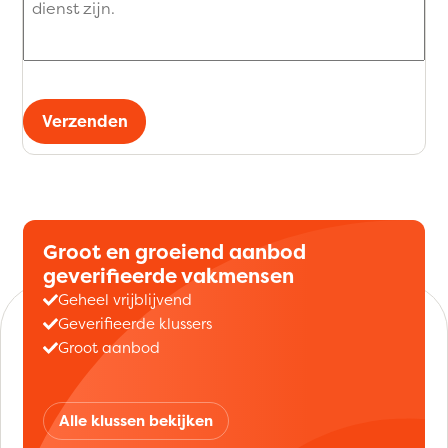
Verzenden
Groot en groeiend aanbod
geverifieerde vakmensen
Geheel vrijblijvend
Geverifieerde klussers
Groot aanbod
Alle klussen bekijken