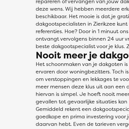
repareren of vervangen van jouw dakg
deze wens. Wij hebben meerdere erk
beschikbaar. Het mooie is dat je grati
dakgootspecialisten in Zierikzee kunt v
referenties. Hoe? Door in 1 minuut ons
ontvangt vervolgens binnen 24 uur vrij
beste dakgootspecialist voor je klus. 
Nooit meer je dakgo
Het schoonmaken van je dakgoten is ee
ervaren door woningbezitters. Toch is h
om verstoppingen en lekkages te vo
meer mensen deze klus uit aan een da
hiervan is simpel. Je hoeft nooit me
gevallen tot gevaarlijke situaties kan 
Gemiddeld rekent een dakgootspecial
goedkope en prima investering voor j
daarvan hebt. Even de tarieven vergel