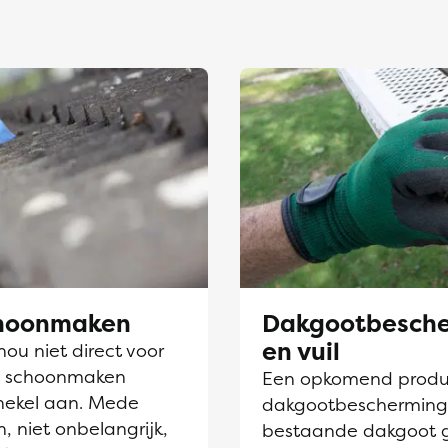
choonmaken
Dakgootbesche
en vuil
nou niet direct voor
en schoonmaken
Een opkomend product
hekel aan. Mede
dakgootbescherming. D
, niet onbelangrijk,
bestaande dakgoot 