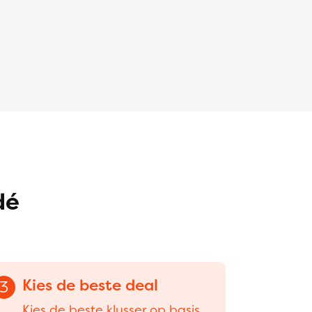
dé
Kies de beste deal
3
Kies de beste klusser op basis