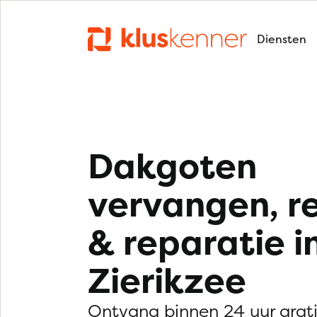
Diensten
Dakgoten
vervangen, r
& reparatie i
Zierikzee
Ontvang binnen 24 uur grat