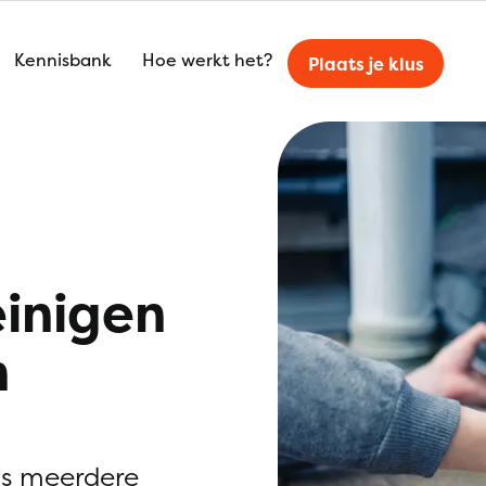
Kennisbank
Hoe werkt het?
Plaats je klus
einigen
n
is meerdere