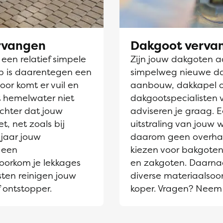
ervangen
Dakgoot verva
en relatief simpele
Zijn jouw dakgoten aa
jp is daarentegen een
simpelweg nieuwe dak
oor komt er vuil en
aanbouw, dakkapel 
et hemelwater niet
dakgootspecialisten 
chter dat jouw
adviseren je graag. 
t, net zoals bij
uitstraling van jouw
jaar jouw
daarom geen overhaas
 een
kiezen voor bakgoten
voorkom je lekkages
en zakgoten. Daarnaa
sten reinigen jouw
diverse materiaalsoor
 ontstopper.
koper. Vragen? Neem 