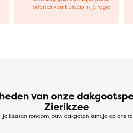
offertes van klussers in je regio.
eden van onze dakgootspeci
Zierikzee
l je klussen rondom jouw dakgoten kunt je op ons r