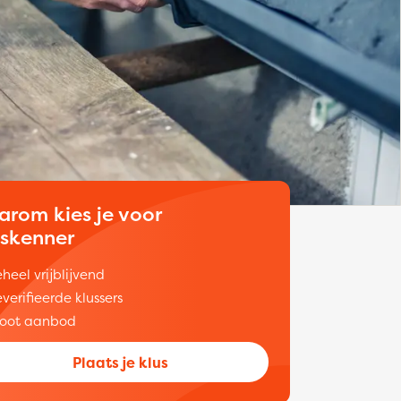
arom kies je voor
uskenner
heel vrijblijvend
verifieerde klussers
oot aanbod
Plaats je klus