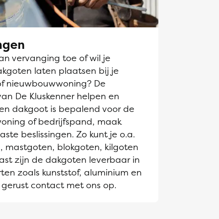
ngen
n vervanging toe of wil je
goten laten plaatsen bij je
of nieuwbouwwoning? De
van De Kluskenner helpen en
Een dakgoot is bepalend voor de
 woning of bedrijfspand, maak
te beslissingen. Zo kunt je o.a.
, mastgoten, blokgoten, kilgoten
st zijn de dakgoten leverbaar in
ten zoals kunststof, aluminium en
gerust contact met ons op.