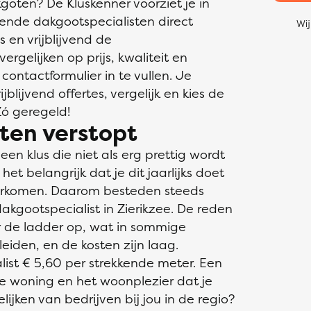
oten? De Kluskenner voorziet je in
ende dakgootspecialisten direct
Wij
s en vrijblijvend de
ergelijken op prijs, kwaliteit en
 contactformulier in te vullen. Je
blijvend offertes, vergelijk en kies de
Zó geregeld!
ten verstopt
n klus die niet als erg prettig wordt
et belangrijk dat je dit jaarlijks doet
orkomen. Daarom besteden steeds
kgootspecialist in Zierikzee. De reden
er de ladder op, wat in sommige
leiden, en de kosten zijn laag.
ist € 5,60 per strekkende meter. Een
e woning en het woonplezier dat je
ijken van bedrijven bij jou in de regio?