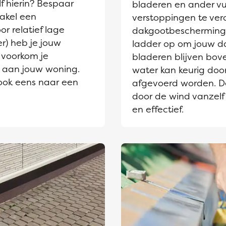
lf hierin? Bespaar
bladeren en ander vu
akel een
verstoppingen te ve
or relatief lage
dakgootbescherming 
r) heb je jouw
ladder op om jouw d
 voorkom je
bladeren blijven bov
e aan jouw woning.
water kan keurig door
ook eens naar een
afgevoerd worden. D
door de wind vanzelf
en effectief.