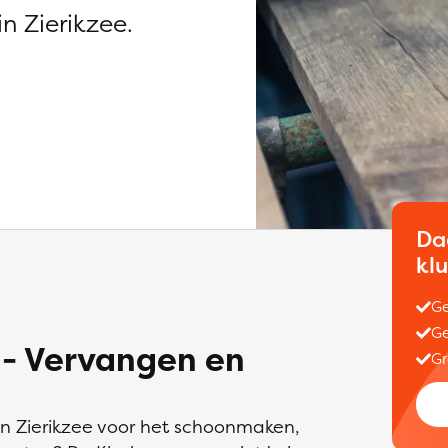
n Zierikzee.
Da
kl
Ge
Ge
 - Vervangen en
Gr
in Zierikzee voor het schoonmaken,