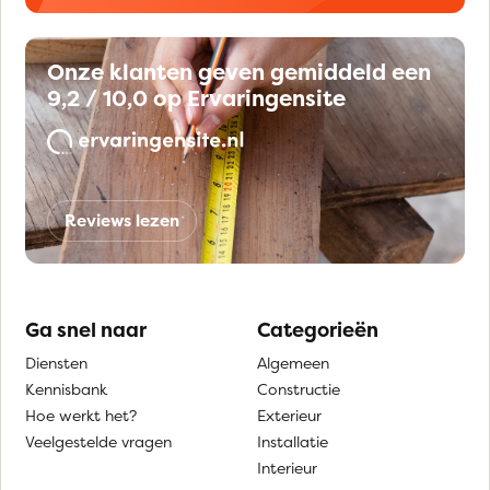
Onze klanten geven gemiddeld een
9,2 / 10,0 op Ervaringensite
Reviews lezen
Ga snel naar
Categorieën
Diensten
Algemeen
Kennisbank
Constructie
Hoe werkt het?
Exterieur
Veelgestelde vragen
Installatie
Interieur