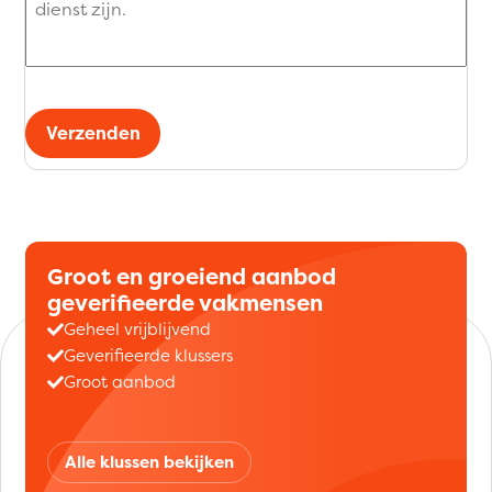
Verzenden
Groot en groeiend aanbod
geverifieerde vakmensen
Geheel vrijblijvend
Geverifieerde klussers
Groot aanbod
Alle klussen bekijken