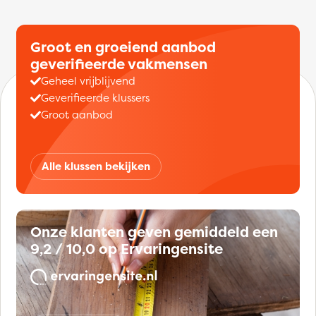
Groot en groeiend aanbod
geverifieerde vakmensen
Geheel vrijblijvend
Geverifieerde klussers
Groot aanbod
Alle klussen bekijken
Onze klanten geven gemiddeld een
9,2 / 10,0 op Ervaringensite