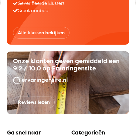
Geverifieerde klussers
Groot aanbod
Alle klussen bekijken
Onze klanten geven gemiddeld een
9,2 / 10,0 op Ervaringensite
Reviews lezen
Ga snel naar
Categorieën