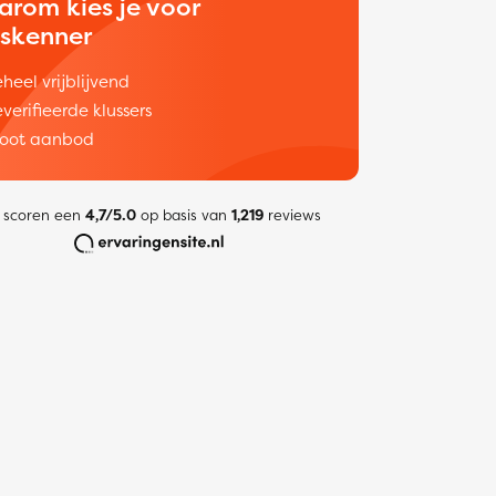
arom kies je voor
uskenner
heel vrijblijvend
verifieerde klussers
oot aanbod
 scoren een
4,7/5.0
op basis van
1,219
reviews