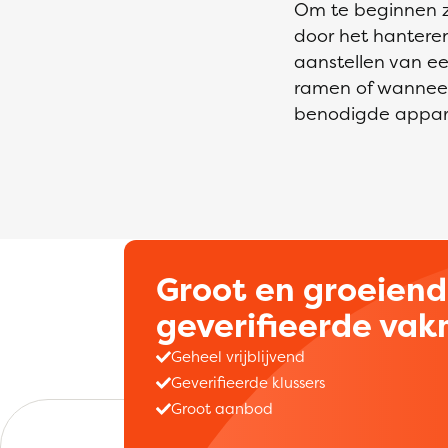
Om te beginnen zo
door het hanteren
aanstellen van een
ramen of wanneer
benodigde apparat
Groot en groeien
geverifieerde va
Geheel vrijblijvend
Geverifieerde klussers
Groot aanbod