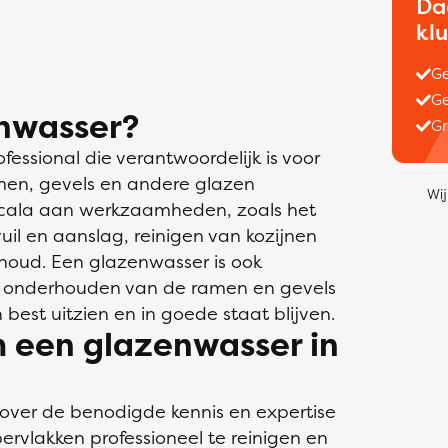
Da
kl
Ge
Ge
nwasser?
Gr
fessional die verantwoordelijk is voor
men, gevels en andere glazen
Wij
scala aan werkzaamheden, zoals het
il en aanslag, reinigen van kozijnen
rhoud. Een glazenwasser is ook
ig onderhouden van de ramen en gevels
best uitzien en in goede staat blijven.
 een glazenwasser in
 over de benodigde kennis en expertise
rvlakken professioneel te reinigen en