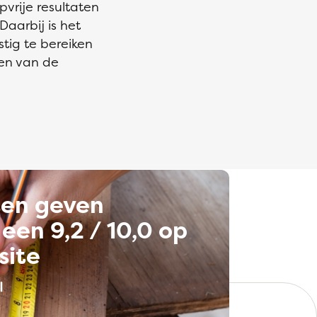
vrije resultaten
aarbij is het
stig te bereiken
en van de
ten geven
een 9,2 / 10,0 op
site