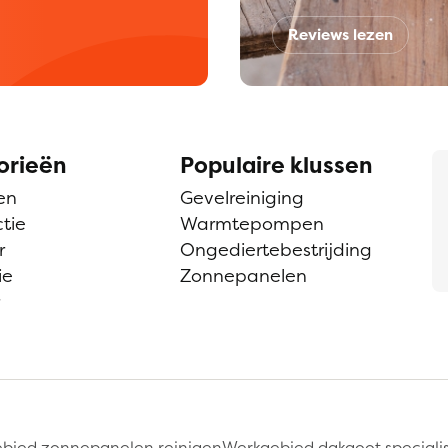
Reviews lezen
orieën
Populaire klussen
en
Gevelreiniging
tie
Warmtepompen
r
Ongediertebestrijding
ie
Zonnepanelen
bied zonnepanelen reinigen
Werkgebied dakgoot speciali