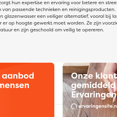
rgt hun expertise en ervaring voor betere en streep
 van passende technieken en reinigingsproducten. D
 glazenwasser een veiliger alternatief, vooral bij la
 er op hoogte gewerkt moet worden. Ze zijn voorzi
uur en zijn geschoold om veilig te opereren.
d aanbod
Onze klan
kmensen
gemiddeld 
Ervaringen