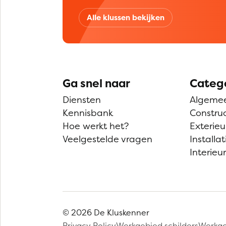
Alle klussen bekijken
Ga snel naar
Categ
Diensten
Algeme
Kennisbank
Construc
Hoe werkt het?
Exterieu
Veelgestelde vragen
Installat
Interieur
© 2026 De Kluskenner
Privacy Policy
Werkgebied schilders
Werkge