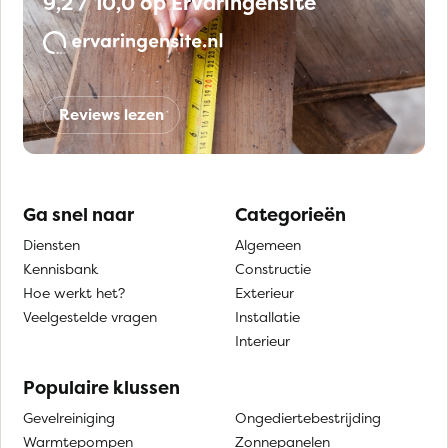
9,2 / 10,0 op Ervaringensite
Reviews lezen
Ga snel naar
Categorieën
Diensten
Algemeen
Kennisbank
Constructie
Hoe werkt het?
Exterieur
Veelgestelde vragen
Installatie
Interieur
Populaire klussen
Gevelreiniging
Ongediertebestrijding
Warmtepompen
Zonnepanelen