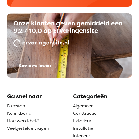
Onze klanten geven gemiddeld een
9,2 / 10,0 op Ervaringensite
Reviews lezen
Ga snel naar
Categorieën
Diensten
Algemeen
Kennisbank
Constructie
Hoe werkt het?
Exterieur
Veelgestelde vragen
Installatie
Interieur