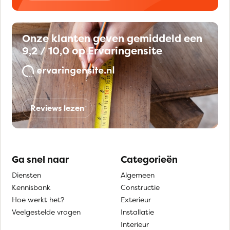
Onze klanten geven gemiddeld een
9,2 / 10,0 op Ervaringensite
Reviews lezen
Ga snel naar
Categorieën
Diensten
Algemeen
Kennisbank
Constructie
Hoe werkt het?
Exterieur
Veelgestelde vragen
Installatie
Interieur