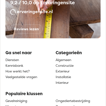
9,2 / 10,0 op Ervaringensite
Reviews lezen
Ga snel naar
Categorieën
Diensten
Algemeen
Kennisbank
Constructie
Hoe werkt het?
Exterieur
Veelgestelde vragen
Installatie
Interieur
Populaire klussen
Gevelreiniging
Ongediertebestrijding