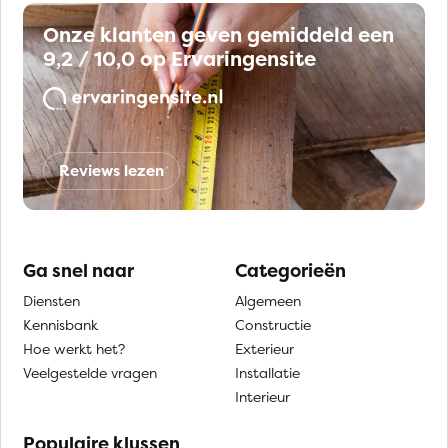
Onze klanten geven gemiddeld een
9,2 / 10,0 op Ervaringensite
Reviews lezen
Ga snel naar
Categorieën
Diensten
Algemeen
Kennisbank
Constructie
Hoe werkt het?
Exterieur
Veelgestelde vragen
Installatie
Interieur
Populaire klussen